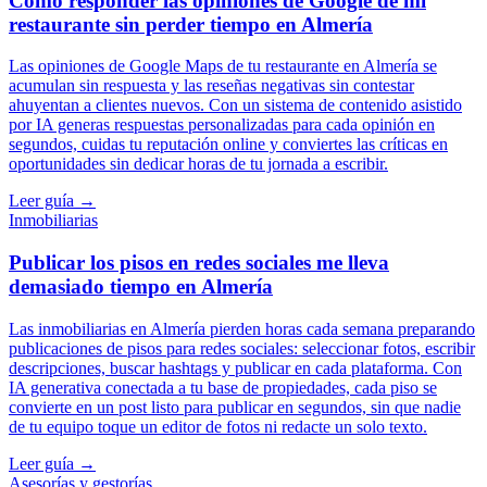
Cómo responder las opiniones de Google de mi
restaurante sin perder tiempo en Almería
Las opiniones de Google Maps de tu restaurante en Almería se
acumulan sin respuesta y las reseñas negativas sin contestar
ahuyentan a clientes nuevos. Con un sistema de contenido asistido
por IA generas respuestas personalizadas para cada opinión en
segundos, cuidas tu reputación online y conviertes las críticas en
oportunidades sin dedicar horas de tu jornada a escribir.
Leer guía →
Inmobiliarias
Publicar los pisos en redes sociales me lleva
demasiado tiempo en Almería
Las inmobiliarias en Almería pierden horas cada semana preparando
publicaciones de pisos para redes sociales: seleccionar fotos, escribir
descripciones, buscar hashtags y publicar en cada plataforma. Con
IA generativa conectada a tu base de propiedades, cada piso se
convierte en un post listo para publicar en segundos, sin que nadie
de tu equipo toque un editor de fotos ni redacte un solo texto.
Leer guía →
Asesorías y gestorías