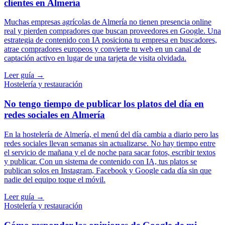
clientes en Almería
Muchas empresas agrícolas de Almería no tienen presencia online
real y pierden compradores que buscan proveedores en Google. Una
estrategia de contenido con IA posiciona tu empresa en buscadores,
atrae compradores europeos y convierte tu web en un canal de
captación activo en lugar de una tarjeta de visita olvidada.
Leer guía →
Hostelería y restauración
No tengo tiempo de publicar los platos del día en
redes sociales en Almería
En la hostelería de Almería, el menú del día cambia a diario pero las
redes sociales llevan semanas sin actualizarse. No hay tiempo entre
el servicio de mañana y el de noche para sacar fotos, escribir textos
y publicar. Con un sistema de contenido con IA, tus platos se
publican solos en Instagram, Facebook y Google cada día sin que
nadie del equipo toque el móvil.
Leer guía →
Hostelería y restauración