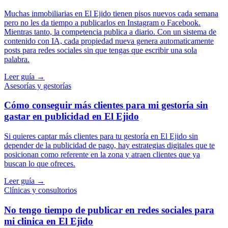
Muchas inmobiliarias en El Ejido tienen pisos nuevos cada semana
pero no les da tiempo a publicarlos en Instagram o Facebook.
Mientras tanto, la competencia publica a diario. Con un sistema de
contenido con IA, cada propiedad nueva genera automaticamente
posts para redes sociales sin que tengas que escribir una sola
palabra.
Leer guía →
Asesorías y gestorías
Cómo conseguir más clientes para mi gestoría sin
gastar en publicidad en El Ejido
Si quieres captar más clientes para tu gestoría en El Ejido sin
depender de la publicidad de pago, hay estrategias digitales que te
posicionan como referente en la zona y atraen clientes que ya
buscan lo que ofreces.
Leer guía →
Clínicas y consultorios
No tengo tiempo de publicar en redes sociales para
mi clinica en El Ejido