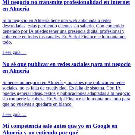
Mi negocio no transmite profesionalidad en internet
en Almería
Si tu negocio en Almería tiene una web anticuada o redes
descuidadas, estas perdiendo clientes sin saberlo. Con contenido
generado por IA puedes tener una presencia digital profesional y
coherente en todos tus canales. En Script Finance te lo montamos
todo.
Leer guía →
No sé qué publicar en redes sociales para mi negocio
en Almería
Si tienes un negocio en Almería y no sabes que publicar en redes
sociales, no es falta de creatividad. Es falta de sistema. Con IA
puedes generar ideas, textos y publicaciones adaptadas a tu negocio
sin romperte la cabeza. En Script Finance te lo montamos todo para
que no vuelvas a quedarte en blanco.
Leer guía →
Mi competencia sale antes que yo en Google en
Almería y no entiendo por qué