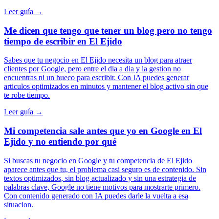
Leer guía →
Me dicen que tengo que tener un blog pero no tengo
tiempo de escribir en El Ejido
Sabes que tu negocio en El Ejido necesita un blog para atraer
clientes por Google, pero entre el dia a dia y la gestion no
encuentras ni un hueco para escribir. Con IA puedes generar
articulos optimizados en minutos y mantener el blog activo sin que
te robe tiempo.
Leer guía →
Mi competencia sale antes que yo en Google en El
Ejido y no entiendo por qué
Si buscas tu negocio en Google y tu competencia de El Ejido
aparece antes que tu, el problema casi seguro es de contenido. Sin
textos optimizados, sin blog actualizado y sin una estrategia de
palabras clave, Google no tiene motivos para mostrarte primero.
Con contenido generado con IA puedes darle la vuelta a esa
situacion.