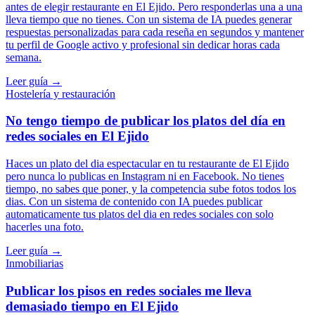
antes de elegir restaurante en El Ejido. Pero responderlas una a una
lleva tiempo que no tienes. Con un sistema de IA puedes generar
respuestas personalizadas para cada reseña en segundos y mantener
tu perfil de Google activo y profesional sin dedicar horas cada
semana.
Leer guía →
Hostelería y restauración
No tengo tiempo de publicar los platos del día en
redes sociales en El Ejido
Haces un plato del dia espectacular en tu restaurante de El Ejido
pero nunca lo publicas en Instagram ni en Facebook. No tienes
tiempo, no sabes que poner, y la competencia sube fotos todos los
dias. Con un sistema de contenido con IA puedes publicar
automaticamente tus platos del dia en redes sociales con solo
hacerles una foto.
Leer guía →
Inmobiliarias
Publicar los pisos en redes sociales me lleva
demasiado tiempo en El Ejido