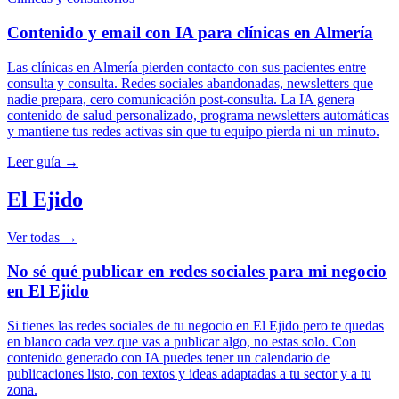
Contenido y email con IA para clínicas en Almería
Las clínicas en Almería pierden contacto con sus pacientes entre
consulta y consulta. Redes sociales abandonadas, newsletters que
nadie prepara, cero comunicación post-consulta. La IA genera
contenido de salud personalizado, programa newsletters automáticas
y mantiene tus redes activas sin que tu equipo pierda ni un minuto.
Leer guía →
El Ejido
Ver todas →
No sé qué publicar en redes sociales para mi negocio
en El Ejido
Si tienes las redes sociales de tu negocio en El Ejido pero te quedas
en blanco cada vez que vas a publicar algo, no estas solo. Con
contenido generado con IA puedes tener un calendario de
publicaciones listo, con textos y ideas adaptadas a tu sector y a tu
zona.