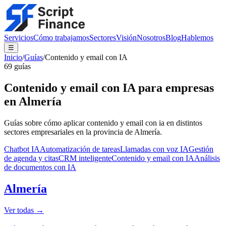
Servicios
Cómo trabajamos
Sectores
Visión
Nosotros
Blog
Hablemos
☰
Inicio
/
Guías
/
Contenido y email con IA
69
guías
Contenido y email con IA
para empresas
en Almería
Guías sobre cómo aplicar
contenido y email con ia
en distintos
sectores empresariales en la provincia de Almería.
Chatbot IA
Automatización de tareas
Llamadas con voz IA
Gestión
de agenda y citas
CRM inteligente
Contenido y email con IA
Análisis
de documentos con IA
Almería
Ver todas →