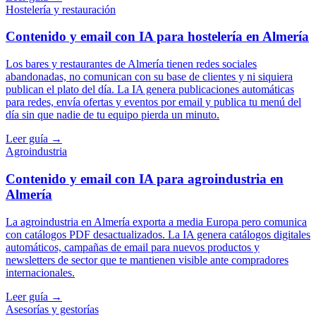
Hostelería y restauración
Contenido y email con IA para hostelería en Almería
Los bares y restaurantes de Almería tienen redes sociales
abandonadas, no comunican con su base de clientes y ni siquiera
publican el plato del día. La IA genera publicaciones automáticas
para redes, envía ofertas y eventos por email y publica tu menú del
día sin que nadie de tu equipo pierda un minuto.
Leer guía →
Agroindustria
Contenido y email con IA para agroindustria en
Almería
La agroindustria en Almería exporta a media Europa pero comunica
con catálogos PDF desactualizados. La IA genera catálogos digitales
automáticos, campañas de email para nuevos productos y
newsletters de sector que te mantienen visible ante compradores
internacionales.
Leer guía →
Asesorías y gestorías