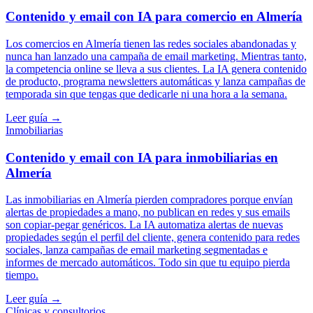
Contenido y email con IA para comercio en Almería
Los comercios en Almería tienen las redes sociales abandonadas y
nunca han lanzado una campaña de email marketing. Mientras tanto,
la competencia online se lleva a sus clientes. La IA genera contenido
de producto, programa newsletters automáticas y lanza campañas de
temporada sin que tengas que dedicarle ni una hora a la semana.
Leer guía →
Inmobiliarias
Contenido y email con IA para inmobiliarias en
Almería
Las inmobiliarias en Almería pierden compradores porque envían
alertas de propiedades a mano, no publican en redes y sus emails
son copiar-pegar genéricos. La IA automatiza alertas de nuevas
propiedades según el perfil del cliente, genera contenido para redes
sociales, lanza campañas de email marketing segmentadas e
informes de mercado automáticos. Todo sin que tu equipo pierda
tiempo.
Leer guía →
Clínicas y consultorios