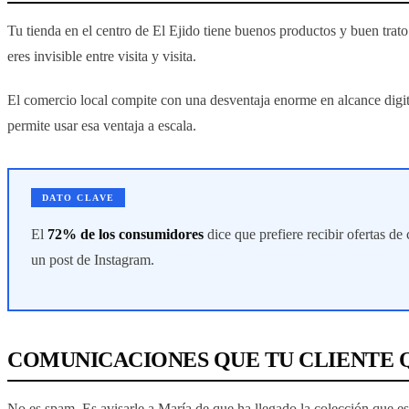
Tu tienda en el centro de El Ejido tiene buenos productos y buen trato
eres invisible entre visita y visita.
El comercio local compite con una desventaja enorme en alcance digital
permite usar esa ventaja a escala.
DATO CLAVE
El
72% de los consumidores
dice que prefiere recibir ofertas d
un post de Instagram.
COMUNICACIONES QUE TU CLIENTE Q
No es spam. Es avisarle a María de que ha llegado la colección que es