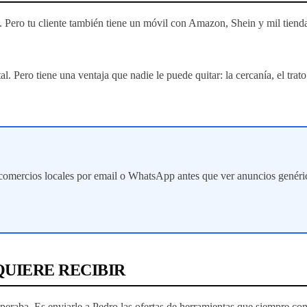
. Pero tu cliente también tiene un móvil con Amazon, Shein y mil tiendas
. Pero tiene una ventaja que nadie le puede quitar: la cercanía, el trat
e comercios locales por email o WhatsApp antes que ver anuncios genéri
UIERE RECIBIR
peraba. Es enviarle a Pedro las ofertas de herramientas que siempre com