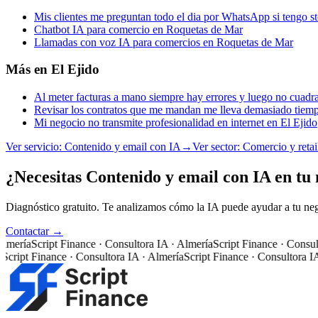
Mis clientes me preguntan todo el dia por WhatsApp si tengo 
Chatbot IA para comercio en Roquetas de Mar
Llamadas con voz IA para comercios en Roquetas de Mar
Más en
El Ejido
Al meter facturas a mano siempre hay errores y luego no cuadr
Revisar los contratos que me mandan me lleva demasiado tiemp
Mi negocio no transmite profesionalidad en internet en El Ejido
Ver servicio:
Contenido y email con IA
→
Ver sector:
Comercio y retai
¿Necesitas Contenido y email con IA en tu 
Diagnóstico gratuito. Te analizamos cómo la IA puede ayudar a tu neg
Contactar →
ería
Script Finance · Consultora IA · Almería
Script Finance · Consultor
ript Finance · Consultora IA · Almería
Script Finance · Consultora IA ·