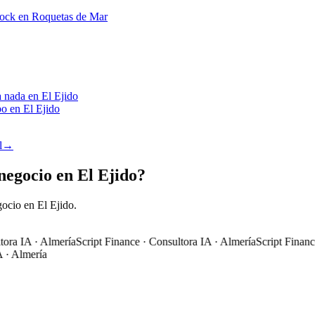
stock en Roquetas de Mar
a nada en El Ejido
o en El Ejido
l
→
negocio en El Ejido?
ocio en El Ejido.
a IA · Almería
Script Finance · Consultora IA · Almería
Script Finance ·
 Almería