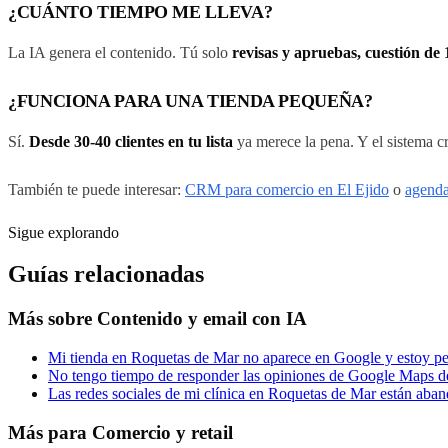
¿CUÁNTO TIEMPO ME LLEVA?
La IA genera el contenido. Tú solo
revisas y apruebas, cuestión de
¿FUNCIONA PARA UNA TIENDA PEQUEÑA?
Sí.
Desde 30-40 clientes en tu lista
ya merece la pena. Y el sistema 
También te puede interesar:
CRM para comercio en El Ejido
o
agenda
Sigue explorando
Guías relacionadas
Más sobre
Contenido y email con IA
Mi tienda en Roquetas de Mar no aparece en Google y estoy pe
No tengo tiempo de responder las opiniones de Google Maps d
Las redes sociales de mi clínica en Roquetas de Mar están ab
Más para
Comercio y retail