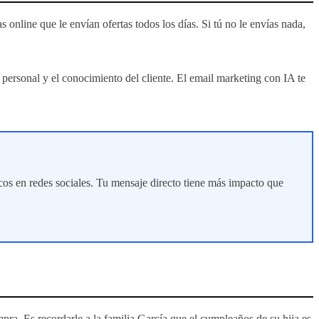
 online que le envían ofertas todos los días. Si tú no le envías nada,
o personal y el conocimiento del cliente. El email marketing con IA te
cos en redes sociales. Tu mensaje directo tiene más impacto que
pra. Es recordarle a la familia García que el cumpleaños de su hija es