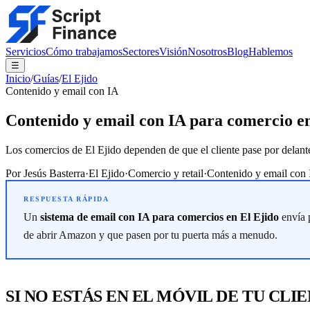
Servicios
Cómo trabajamos
Sectores
Visión
Nosotros
Blog
Hablemos
☰
Inicio
/
Guías
/
El Ejido
Contenido y email con IA
Contenido y email con IA para comercio en
Los comercios de El Ejido dependen de que el cliente pase por delant
Por
Jesús Basterra
·
El Ejido
·
Comercio y retail
·
Contenido y email con
Un
sistema de email con IA para comercios en El Ejido
envía 
de abrir Amazon y que pasen por tu puerta más a menudo.
SI NO ESTÁS EN EL MÓVIL DE TU CLIE