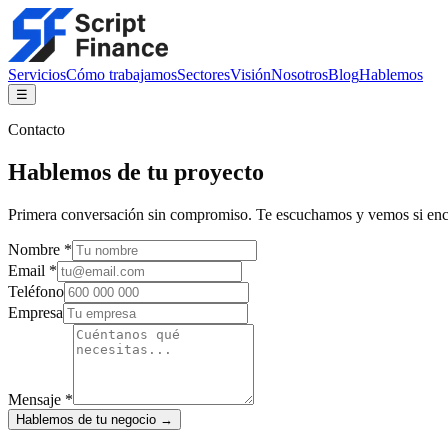
Servicios
Cómo trabajamos
Sectores
Visión
Nosotros
Blog
Hablemos
☰
Contacto
Hablemos de
tu proyecto
Primera conversación sin compromiso. Te escuchamos y vemos si en
Nombre *
Email *
Teléfono
Empresa
Mensaje *
Hablemos de tu negocio →