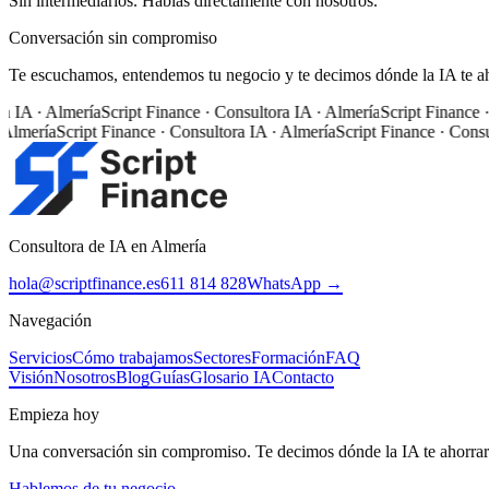
Sin intermediarios. Hablas directamente con nosotros.
Conversación sin compromiso
Te escuchamos, entendemos tu negocio y te decimos dónde la IA te ah
a IA · Almería
Script Finance · Consultora IA · Almería
Script Finance ·
Almería
Script Finance · Consultora IA · Almería
Script Finance · Consul
Consultora de IA en Almería
hola@scriptfinance.es
611 814 828
WhatsApp →
Navegación
Servicios
Cómo trabajamos
Sectores
Formación
FAQ
Visión
Nosotros
Blog
Guías
Glosario IA
Contacto
Empieza hoy
Una conversación sin compromiso. Te decimos dónde la IA te ahorrar
Hablemos de tu negocio →