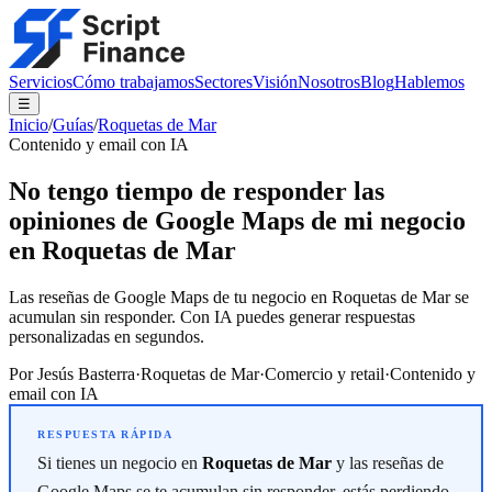
Servicios
Cómo trabajamos
Sectores
Visión
Nosotros
Blog
Hablemos
☰
Inicio
/
Guías
/
Roquetas de Mar
Contenido y email con IA
No tengo tiempo de responder las
opiniones de Google Maps de mi negocio
en Roquetas de Mar
Las reseñas de Google Maps de tu negocio en Roquetas de Mar se
acumulan sin responder. Con IA puedes generar respuestas
personalizadas en segundos.
Por
Jesús Basterra
·
Roquetas de Mar
·
Comercio y retail
·
Contenido y
email con IA
Si tienes un negocio en
Roquetas de Mar
y las reseñas de
Google Maps se te acumulan sin responder, estás perdiendo