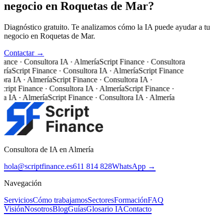
negocio en Roquetas de Mar?
Diagnóstico gratuito. Te analizamos cómo la IA puede ayudar a tu
negocio en Roquetas de Mar.
Contactar →
nance · Consultora IA · Almería
Script Finance · Consultora
ría
Script Finance · Consultora IA · Almería
Script Finance
ora IA · Almería
Script Finance · Consultora IA ·
cript Finance · Consultora IA · Almería
Script Finance ·
a IA · Almería
Script Finance · Consultora IA · Almería
Consultora de IA en Almería
hola@scriptfinance.es
611 814 828
WhatsApp →
Navegación
Servicios
Cómo trabajamos
Sectores
Formación
FAQ
Visión
Nosotros
Blog
Guías
Glosario IA
Contacto