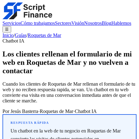
Servicios
Cómo trabajamos
Sectores
Visión
Nosotros
Blog
Hablemos
☰
Inicio
/
Guías
/
Roquetas de Mar
Chatbot IA
Los clientes rellenan el formulario de mi
web en Roquetas de Mar y no vuelven a
contactar
Cuando los clientes de Roquetas de Mar rellenan el formulario de tu
web y no reciben respuesta rapida, se van. Un chatbot en tu web
convierte esa visita en una conversacion inmediata antes de que el
cliente se marche.
Por
Jesús Basterra
·
Roquetas de Mar
·
Chatbot IA
Un chatbot en la web de tu negocio en Roquetas de Mar
convierte las visitas de clientes potenciales en