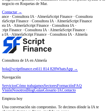
negocio en Roquetas de Mar.
Contactar →
nance · Consultora IA · Almería
Script Finance · Consultora
ería
Script Finance · Consultora IA · Almería
Script Finance
ora IA · Almería
Script Finance · Consultora IA ·
cript Finance · Consultora IA · Almería
Script Finance ·
ra IA · Almería
Script Finance · Consultora IA · Almería
Consultora de IA en Almería
hola@scriptfinance.es
611 814 828
WhatsApp →
Navegación
Servicios
Cómo trabajamos
Sectores
Formación
FAQ
Visión
Nosotros
Blog
Guías
Glosario IA
Contacto
Empieza hoy
Una conversación sin compromiso. Te decimos dónde la IA te