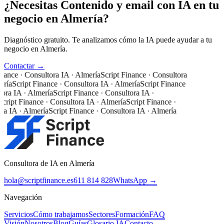
¿Necesitas Contenido y email con IA en tu
negocio en Almería?
Diagnóstico gratuito. Te analizamos cómo la IA puede ayudar a tu
negocio en Almería.
Contactar →
nance · Consultora IA · Almería
Script Finance · Consultora
ría
Script Finance · Consultora IA · Almería
Script Finance
ora IA · Almería
Script Finance · Consultora IA ·
cript Finance · Consultora IA · Almería
Script Finance ·
a IA · Almería
Script Finance · Consultora IA · Almería
Consultora de IA en Almería
hola@scriptfinance.es
611 814 828
WhatsApp →
Navegación
Servicios
Cómo trabajamos
Sectores
Formación
FAQ
Visión
Nosotros
Blog
Guías
Glosario IA
Contacto