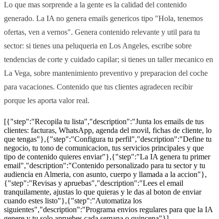
Lo que mas sorprende a la gente es la calidad del contenido
generado. La IA no genera emails genericos tipo "Hola, tenemos
ofertas, ven a vernos". Genera contenido relevante y util para tu
sector: si tienes una peluqueria en Los Angeles, escribe sobre
tendencias de corte y cuidado capilar; si tienes un taller mecanico en
La Vega, sobre mantenimiento preventivo y preparacion del coche
para vacaciones. Contenido que tus clientes agradecen recibir
porque les aporta valor real.
[{"step":"Recopila tu lista","description":"Junta los emails de tus
clientes: facturas, WhatsApp, agenda del movil, fichas de cliente, lo
que tengas"},{"step":"Configura tu perfil","description":"Define tu
negocio, tu tono de comunicacion, tus servicios principales y que
tipo de contenido quieres enviar"},{"step":"La IA genera tu primer
email","description":"Contenido personalizado para tu sector y tu
audiencia en Almeria, con asunto, cuerpo y llamada a la accion"},
{"step":"Revisas y apruebas","description":"Lees el email
tranquilamente, ajustas lo que quieras y le das al boton de enviar
cuando estes listo"},{"step":"Automatiza los
siguientes","description":"Programa envios regulares para que la IA
genere y tu solo apruebes cada semana o quincena"}]