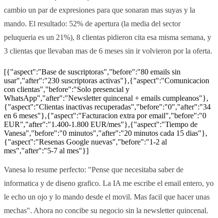
cambio un par de expresiones para que sonaran mas suyas y la
mando. El resultado: 52% de apertura (la media del sector
peluqueria es un 21%), 8 clientas pidieron cita esa misma semana, y
3 clientas que llevaban mas de 6 meses sin ir volvieron por la oferta.
[{"aspect":"Base de suscriptoras","before":"80 emails sin
usar","after":"230 suscriptoras activas"},{"aspect":"Comunicacion
con clientas","before":"Solo presencial y
WhatsApp","after":"Newsletter quincenal + emails cumpleanos"},
{"aspect":"Clientas inactivas recuperadas","before":"0","after":"34
en 6 meses"},{"aspect":"Facturacion extra por email","before":"0
EUR","after":"1.400-1.800 EUR/mes"},{"aspect":"Tiempo de
Vanesa","before":"0 minutos","after":"20 minutos cada 15 dias"},
{"aspect":"Resenas Google nuevas","before":"1-2 al
mes","after":"5-7 al mes"}]
Vanesa lo resume perfecto: "Pense que necesitaba saber de
informatica y de diseno grafico. La IA me escribe el email entero, yo
le echo un ojo y lo mando desde el movil. Mas facil que hacer unas
mechas". Ahora no concibe su negocio sin la newsletter quincenal.