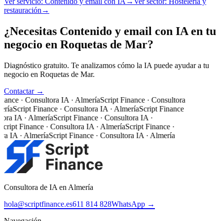
Ver servicio:
Contenido y email con IA
→
Ver sector:
Hostelería y
restauración
→
¿Necesitas Contenido y email con IA en tu
negocio en Roquetas de Mar?
Diagnóstico gratuito. Te analizamos cómo la IA puede ayudar a tu
negocio en Roquetas de Mar.
Contactar →
inance · Consultora IA · Almería
Script Finance · Consultora
ería
Script Finance · Consultora IA · Almería
Script Finance
tora IA · Almería
Script Finance · Consultora IA ·
Script Finance · Consultora IA · Almería
Script Finance ·
ra IA · Almería
Script Finance · Consultora IA · Almería
Consultora de IA en Almería
hola@scriptfinance.es
611 814 828
WhatsApp →
Navegación