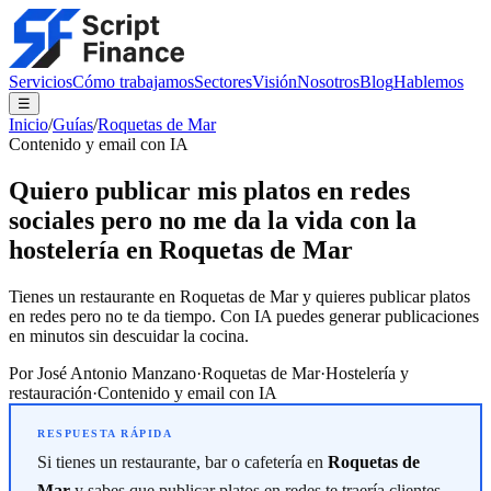
Servicios
Cómo trabajamos
Sectores
Visión
Nosotros
Blog
Hablemos
☰
Inicio
/
Guías
/
Roquetas de Mar
Contenido y email con IA
Quiero publicar mis platos en redes
sociales pero no me da la vida con la
hostelería en Roquetas de Mar
Tienes un restaurante en Roquetas de Mar y quieres publicar platos
en redes pero no te da tiempo. Con IA puedes generar publicaciones
en minutos sin descuidar la cocina.
Por
José Antonio Manzano
·
Roquetas de Mar
·
Hostelería y
restauración
·
Contenido y email con IA
Si tienes un restaurante, bar o cafetería en
Roquetas de
Mar
y sabes que publicar platos en redes te traería clientes