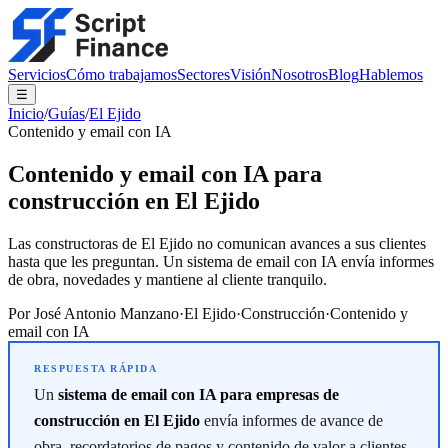
Servicios
Cómo trabajamos
Sectores
Visión
Nosotros
Blog
Hablemos
☰
Inicio
/
Guías
/
El Ejido
Contenido y email con IA
Contenido y email con IA para
construcción en El Ejido
Las constructoras de El Ejido no comunican avances a sus clientes
hasta que les preguntan. Un sistema de email con IA envía informes
de obra, novedades y mantiene al cliente tranquilo.
Por
José Antonio Manzano
·
El Ejido
·
Construcción
·
Contenido y
email con IA
Un
sistema de email con IA para empresas de
construcción en El Ejido
envía informes de avance de
obra, recordatorios de pagos y contenido de valor a clientes