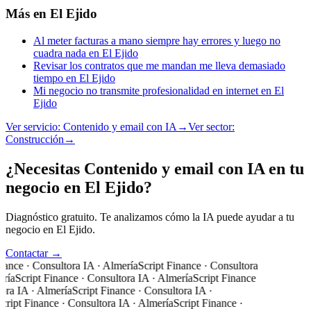
Más en
El Ejido
Al meter facturas a mano siempre hay errores y luego no
cuadra nada en El Ejido
Revisar los contratos que me mandan me lleva demasiado
tiempo en El Ejido
Mi negocio no transmite profesionalidad en internet en El
Ejido
Ver servicio:
Contenido y email con IA
→
Ver sector:
Construcción
→
¿Necesitas Contenido y email con IA en tu
negocio en El Ejido?
Diagnóstico gratuito. Te analizamos cómo la IA puede ayudar a tu
negocio en El Ejido.
Contactar →
nance · Consultora IA · Almería
Script Finance · Consultora
ría
Script Finance · Consultora IA · Almería
Script Finance
ora IA · Almería
Script Finance · Consultora IA ·
cript Finance · Consultora IA · Almería
Script Finance ·