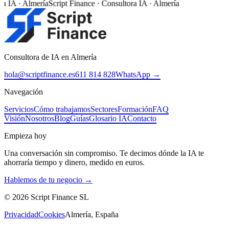
a IA · Almería
Script Finance · Consultora IA · Almería
Consultora de IA en Almería
hola@scriptfinance.es
611 814 828
WhatsApp →
Navegación
Servicios
Cómo trabajamos
Sectores
Formación
FAQ
Visión
Nosotros
Blog
Guías
Glosario IA
Contacto
Empieza hoy
Una conversación sin compromiso. Te decimos dónde la IA te
ahorraría tiempo y dinero, medido en euros.
Hablemos de tu negocio →
©
2026
Script Finance SL
Privacidad
Cookies
Almería, España