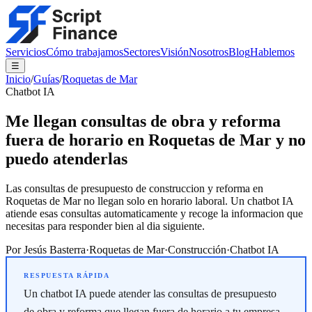
Servicios
Cómo trabajamos
Sectores
Visión
Nosotros
Blog
Hablemos
☰
Inicio
/
Guías
/
Roquetas de Mar
Chatbot IA
Me llegan consultas de obra y reforma
fuera de horario en Roquetas de Mar y no
puedo atenderlas
Las consultas de presupuesto de construccion y reforma en
Roquetas de Mar no llegan solo en horario laboral. Un chatbot IA
atiende esas consultas automaticamente y recoge la informacion que
necesitas para responder bien al dia siguiente.
Por
Jesús Basterra
·
Roquetas de Mar
·
Construcción
·
Chatbot IA
Un chatbot IA puede atender las consultas de presupuesto
de obra y reforma que llegan fuera de horario a tu empresa