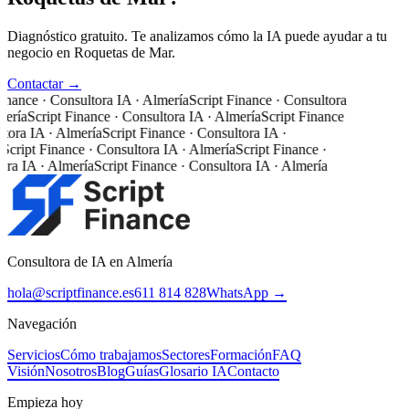
Diagnóstico gratuito. Te analizamos cómo la IA puede ayudar a tu
negocio en Roquetas de Mar.
Contactar →
inance · Consultora IA · Almería
Script Finance · Consultora
ería
Script Finance · Consultora IA · Almería
Script Finance
tora IA · Almería
Script Finance · Consultora IA ·
Script Finance · Consultora IA · Almería
Script Finance ·
ra IA · Almería
Script Finance · Consultora IA · Almería
Consultora de IA en Almería
hola@scriptfinance.es
611 814 828
WhatsApp →
Navegación
Servicios
Cómo trabajamos
Sectores
Formación
FAQ
Visión
Nosotros
Blog
Guías
Glosario IA
Contacto
Empieza hoy