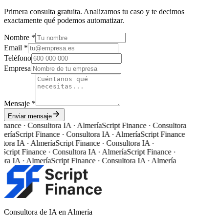
Primera consulta gratuita. Analizamos tu caso y te decimos
exactamente qué podemos automatizar.
Nombre *
Email *
Teléfono
Empresa
Mensaje *
Enviar mensaje
Finance · Consultora IA · Almería
Script Finance · Consultora
mería
Script Finance · Consultora IA · Almería
Script Finance
ltora IA · Almería
Script Finance · Consultora IA ·
Script Finance · Consultora IA · Almería
Script Finance ·
ora IA · Almería
Script Finance · Consultora IA · Almería
Consultora de IA en Almería