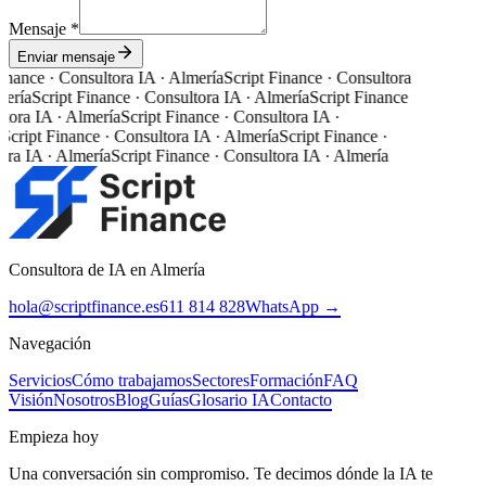
Mensaje *
Enviar mensaje
inance · Consultora IA · Almería
Script Finance · Consultora
ería
Script Finance · Consultora IA · Almería
Script Finance
tora IA · Almería
Script Finance · Consultora IA ·
Script Finance · Consultora IA · Almería
Script Finance ·
ra IA · Almería
Script Finance · Consultora IA · Almería
Consultora de IA en Almería
hola@scriptfinance.es
611 814 828
WhatsApp →
Navegación
Servicios
Cómo trabajamos
Sectores
Formación
FAQ
Visión
Nosotros
Blog
Guías
Glosario IA
Contacto
Empieza hoy
Una conversación sin compromiso. Te decimos dónde la IA te