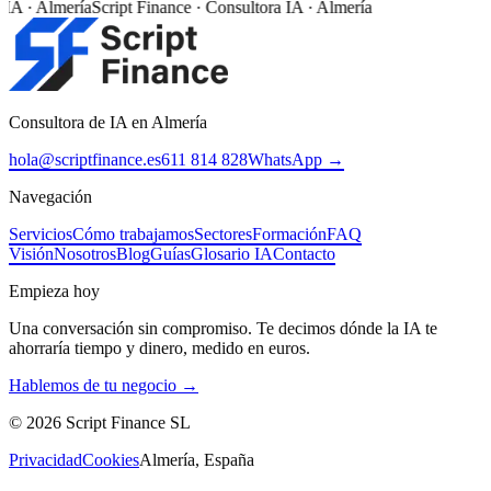
IA · Almería
Script Finance · Consultora IA · Almería
Consultora de IA en Almería
hola@scriptfinance.es
611 814 828
WhatsApp →
Navegación
Servicios
Cómo trabajamos
Sectores
Formación
FAQ
Visión
Nosotros
Blog
Guías
Glosario IA
Contacto
Empieza hoy
Una conversación sin compromiso. Te decimos dónde la IA te
ahorraría tiempo y dinero, medido en euros.
Hablemos de tu negocio →
©
2026
Script Finance SL
Privacidad
Cookies
Almería, España