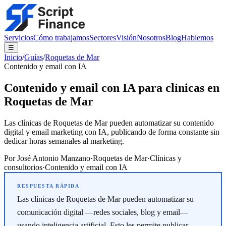
Servicios
Cómo trabajamos
Sectores
Visión
Nosotros
Blog
Hablemos
☰
Inicio
/
Guías
/
Roquetas de Mar
Contenido y email con IA
Contenido y email con IA para clínicas en
Roquetas de Mar
Las clínicas de Roquetas de Mar pueden automatizar su contenido
digital y email marketing con IA, publicando de forma constante sin
dedicar horas semanales al marketing.
Por
José Antonio Manzano
·
Roquetas de Mar
·
Clínicas y
consultorios
·
Contenido y email con IA
Las clínicas de Roquetas de Mar pueden automatizar su
comunicación digital —redes sociales, blog y email—
usando inteligencia artificial. Esto les permite publicar