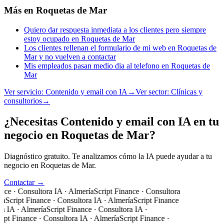
Más en
Roquetas de Mar
Quiero dar respuesta inmediata a los clientes pero siempre
estoy ocupado en Roquetas de Mar
Los clientes rellenan el formulario de mi web en Roquetas de
Mar y no vuelven a contactar
Mis empleados pasan medio dia al telefono en Roquetas de
Mar
Ver servicio:
Contenido y email con IA
→
Ver sector:
Clínicas y
consultorios
→
¿Necesitas Contenido y email con IA en tu
negocio en Roquetas de Mar?
Diagnóstico gratuito. Te analizamos cómo la IA puede ayudar a tu
negocio en Roquetas de Mar.
Contactar →
nce · Consultora IA · Almería
Script Finance · Consultora
a
Script Finance · Consultora IA · Almería
Script Finance
a IA · Almería
Script Finance · Consultora IA ·
ipt Finance · Consultora IA · Almería
Script Finance ·