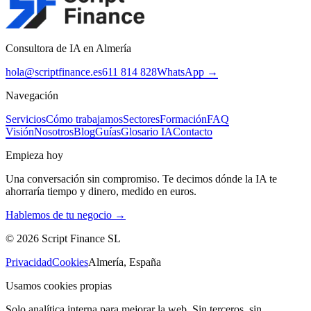
Consultora de IA en Almería
hola@scriptfinance.es
611 814 828
WhatsApp →
Navegación
Servicios
Cómo trabajamos
Sectores
Formación
FAQ
Visión
Nosotros
Blog
Guías
Glosario IA
Contacto
Empieza hoy
Una conversación sin compromiso. Te decimos dónde la IA te
ahorraría tiempo y dinero, medido en euros.
Hablemos de tu negocio →
©
2026
Script Finance SL
Privacidad
Cookies
Almería, España
Usamos cookies propias
Solo analítica interna para mejorar la web. Sin terceros, sin