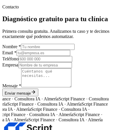
Contacto
Diagnóstico gratuito para tu clínica
Primera consulta gratuita. Analizamos tu caso y te decimos
exactamente qué podemos automatizar.
Nombre *
Email *
Teléfono
Empresa
Mensaje *
Enviar mensaje
nance · Consultora IA · Almería
Script Finance · Consultora
ería
Script Finance · Consultora IA · Almería
Script Finance
tora IA · Almería
Script Finance · Consultora IA ·
cript Finance · Consultora IA · Almería
Script Finance ·
ra IA · Almería
Script Finance · Consultora IA · Almería