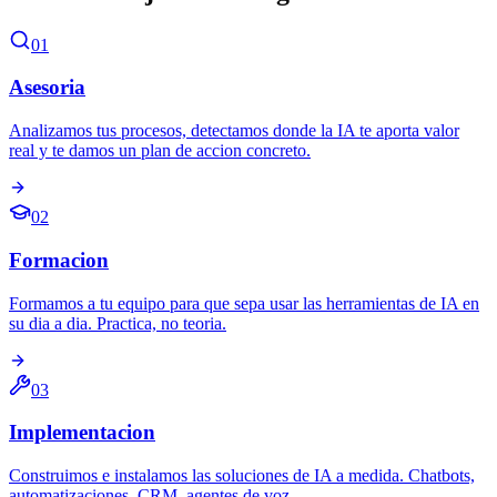
01
Asesoria
Analizamos tus procesos, detectamos donde la IA te aporta valor
real y te damos un plan de accion concreto.
02
Formacion
Formamos a tu equipo para que sepa usar las herramientas de IA en
su dia a dia. Practica, no teoria.
03
Implementacion
Construimos e instalamos las soluciones de IA a medida. Chatbots,
automatizaciones, CRM, agentes de voz.