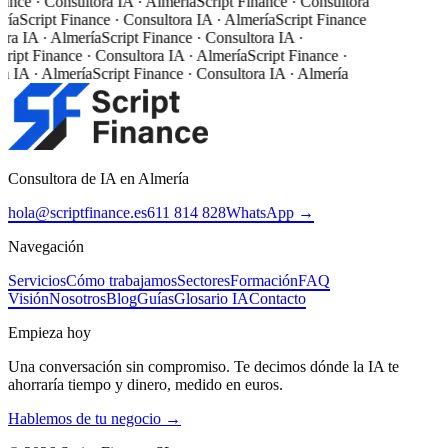
ance · Consultora IA · Almería
Script Finance · Consultora
ría
Script Finance · Consultora IA · Almería
Script Finance
ra IA · Almería
Script Finance · Consultora IA ·
ript Finance · Consultora IA · Almería
Script Finance ·
a IA · Almería
Script Finance · Consultora IA · Almería
Consultora de IA en Almería
hola@scriptfinance.es
611 814 828
WhatsApp →
Navegación
Servicios
Cómo trabajamos
Sectores
Formación
FAQ
Visión
Nosotros
Blog
Guías
Glosario IA
Contacto
Empieza hoy
Una conversación sin compromiso. Te decimos dónde la IA te
ahorraría tiempo y dinero, medido en euros.
Hablemos de tu negocio →