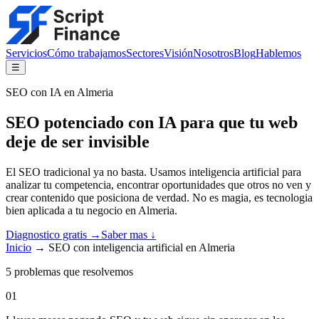
Servicios
Cómo trabajamos
Sectores
Visión
Nosotros
Blog
Hablemos
☰
SEO con IA en Almeria
SEO potenciado con IA para que tu web
deje de ser invisible
El SEO tradicional ya no basta. Usamos inteligencia artificial para
analizar tu competencia, encontrar oportunidades que otros no ven y
crear contenido que posiciona de verdad. No es magia, es tecnologia
bien aplicada a tu negocio en Almeria.
Diagnostico gratis →
Saber mas ↓
Inicio
→
SEO con inteligencia artificial en Almeria
5
problemas que resolvemos
01