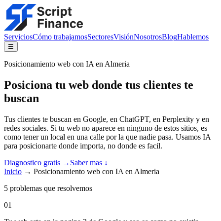
Servicios
Cómo trabajamos
Sectores
Visión
Nosotros
Blog
Hablemos
☰
Posicionamiento web con IA en Almeria
Posiciona tu web donde tus clientes te
buscan
Tus clientes te buscan en Google, en ChatGPT, en Perplexity y en
redes sociales. Si tu web no aparece en ninguno de estos sitios, es
como tener un local en una calle por la que nadie pasa. Usamos IA
para posicionarte donde importa, no donde es facil.
Diagnostico gratis →
Saber mas ↓
Inicio
→
Posicionamiento web con IA en Almeria
5
problemas que resolvemos
01