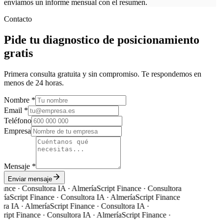
enviamos un informe mensual con el resumen.
Contacto
Pide tu diagnostico de posicionamiento
gratis
Primera consulta gratuita y sin compromiso. Te respondemos en
menos de 24 horas.
Nombre *
Email *
Teléfono
Empresa
Mensaje *
Enviar mensaje
ance · Consultora IA · Almería
Script Finance · Consultora
ría
Script Finance · Consultora IA · Almería
Script Finance
ra IA · Almería
Script Finance · Consultora IA ·
ript Finance · Consultora IA · Almería
Script Finance ·