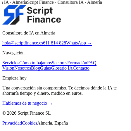
a IA · Almería
Script Finance · Consultora IA · Almería
Consultora de IA en Almería
hola@scriptfinance.es
611 814 828
WhatsApp →
Navegación
Servicios
Cómo trabajamos
Sectores
Formación
FAQ
Visión
Nosotros
Blog
Guías
Glosario IA
Contacto
Empieza hoy
Una conversación sin compromiso. Te decimos dónde la IA te
ahorraría tiempo y dinero, medido en euros.
Hablemos de tu negocio →
©
2026
Script Finance SL
Privacidad
Cookies
Almería, España