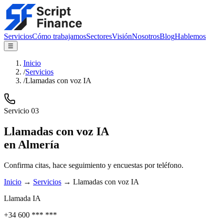
Servicios
Cómo trabajamos
Sectores
Visión
Nosotros
Blog
Hablemos
☰
Inicio
/
Servicios
/
Llamadas con voz IA
Servicio
03
Llamadas con voz IA
en Almería
Confirma citas, hace seguimiento y encuestas por teléfono.
Inicio
→
Servicios
→
Llamadas con voz IA
Llamada IA
+34 600 *** ***