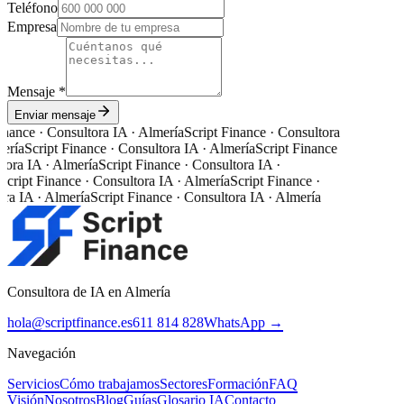
Teléfono
Empresa
Mensaje *
Enviar mensaje
inance · Consultora IA · Almería
Script Finance · Consultora
ería
Script Finance · Consultora IA · Almería
Script Finance
tora IA · Almería
Script Finance · Consultora IA ·
Script Finance · Consultora IA · Almería
Script Finance ·
ra IA · Almería
Script Finance · Consultora IA · Almería
Consultora de IA en Almería
hola@scriptfinance.es
611 814 828
WhatsApp →
Navegación
Servicios
Cómo trabajamos
Sectores
Formación
FAQ
Visión
Nosotros
Blog
Guías
Glosario IA
Contacto