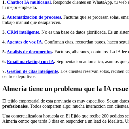
1.
Chatbot IA multicanal
.
Responde clientes en WhatsApp, tu web e I
tu mejor empleado.
2.
Automatizacion de procesos
.
Facturas que se procesan solas, ema
trabajo manual que desaparecen.
3.
CRM inteligente
.
No es una base de datos glorificada. Es un sist
4.
Agentes de voz IA
.
Confirman citas, recuerdan pagos, hacen seguimi
5.
Analisis de documentos
.
Facturas, albaranes, contratos. La IA lee 
6.
Email marketing con IA
.
Segmentacion automatica, asuntos que ge
7.
Gestion de citas inteligente
.
Los clientes reservan solos, reciben co
centros deportivos.
Almeria tiene un problema que la IA resue
El tejido empresarial de esta provincia es muy especifico. Segun dato
profesionales
. Todos comparten algo: mucha interaccion con clientes,
Una comercializadora horticola en El Ejido que recibe 200 pedidos se
Almeria centro que tarda 3 dias en responder a un lead de Idealista. U