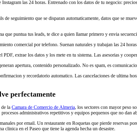
nstagram las 24 horas. Entrenado con los datos de tu negocio: precios, 
ils de seguimiento que se disparan automaticamente, datos que se mueve
ema que puntua tus leads, te dice a quien llamar primero y envia secue
ento comercial por telefono. Suenan naturales y trabajan las 24 horas. P
el PDF, extrae los datos y los mete en tu sistema. Las asesorias y coope
neran apertura, contenido personalizado. No es spam, es comunicacion
nfirmacion y recordatorio automatico. Las cancelaciones de ultima hora s
lve perfectamente
s de la
Camara de Comercio de Almeria
, los sectores con mayor peso s
 procesos administrativos repetitivos y equipos pequenos que no dan ab
manales por email. Un restaurante en Roquetas que pierde reservas porq
na clinica en el Paseo que tiene la agenda hecha un desastre.