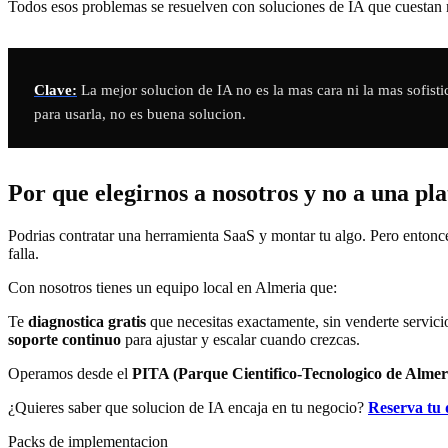
Todos esos problemas se resuelven con soluciones de IA que cuestan
Clave:
La mejor solucion de IA no es la mas cara ni la mas sofistic
para usarla, no es buena solucion.
Por que elegirnos a nosotros y no a una pl
Podrias contratar una herramienta SaaS y montar tu algo. Pero entonces
falla.
Con nosotros tienes un equipo local en Almeria que:
Te
diagnostica gratis
que necesitas exactamente, sin venderte servici
soporte continuo
para ajustar y escalar cuando crezcas.
Operamos desde el
PITA (Parque Cientifico-Tecnologico de Almer
¿Quieres saber que solucion de IA encaja en tu negocio?
Reserva tu 
Packs de implementacion