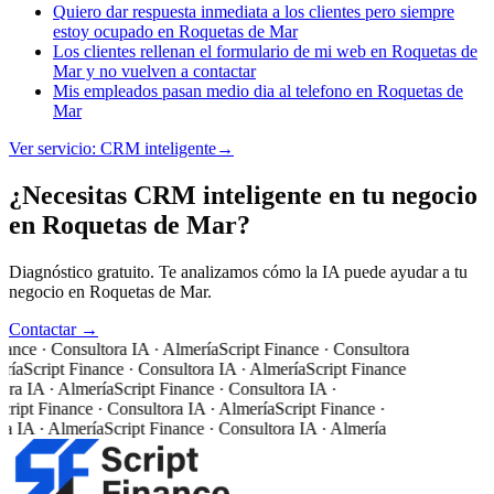
Quiero dar respuesta inmediata a los clientes pero siempre
estoy ocupado en Roquetas de Mar
Los clientes rellenan el formulario de mi web en Roquetas de
Mar y no vuelven a contactar
Mis empleados pasan medio dia al telefono en Roquetas de
Mar
Ver servicio:
CRM inteligente
→
¿Necesitas CRM inteligente en tu negocio
en Roquetas de Mar?
Diagnóstico gratuito. Te analizamos cómo la IA puede ayudar a tu
negocio en Roquetas de Mar.
Contactar →
nance · Consultora IA · Almería
Script Finance · Consultora
ría
Script Finance · Consultora IA · Almería
Script Finance
ora IA · Almería
Script Finance · Consultora IA ·
cript Finance · Consultora IA · Almería
Script Finance ·
a IA · Almería
Script Finance · Consultora IA · Almería