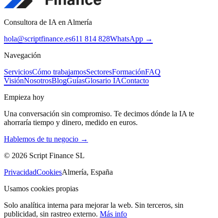
Consultora de IA en Almería
hola@scriptfinance.es
611 814 828
WhatsApp →
Navegación
Servicios
Cómo trabajamos
Sectores
Formación
FAQ
Visión
Nosotros
Blog
Guías
Glosario IA
Contacto
Empieza hoy
Una conversación sin compromiso. Te decimos dónde la IA te
ahorraría tiempo y dinero, medido en euros.
Hablemos de tu negocio →
©
2026
Script Finance SL
Privacidad
Cookies
Almería, España
Usamos cookies propias
Solo analítica interna para mejorar la web. Sin terceros, sin
publicidad, sin rastreo externo.
Más info