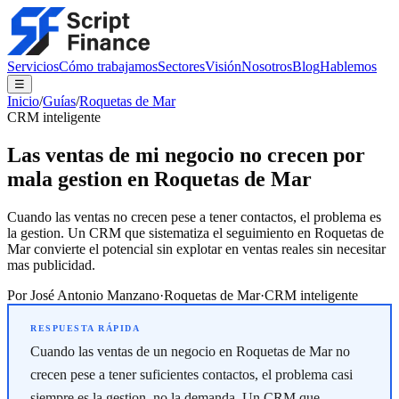
Servicios
Cómo trabajamos
Sectores
Visión
Nosotros
Blog
Hablemos
☰
Inicio
/
Guías
/
Roquetas de Mar
CRM inteligente
Las ventas de mi negocio no crecen por
mala gestion en Roquetas de Mar
Cuando las ventas no crecen pese a tener contactos, el problema es
la gestion. Un CRM que sistematiza el seguimiento en Roquetas de
Mar convierte el potencial sin explotar en ventas reales sin necesitar
mas publicidad.
Por
José Antonio Manzano
·
Roquetas de Mar
·
CRM inteligente
Cuando las ventas de un negocio en Roquetas de Mar no
crecen pese a tener suficientes contactos, el problema casi
siempre es la gestion, no la demanda. Un CRM que