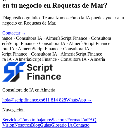
en tu negocio en Roquetas de Mar?
Diagnóstico gratuito. Te analizamos cómo la IA puede ayudar a tu
negocio en Roquetas de Mar.
Contactar →
inance · Consultora IA · Almería
Script Finance · Consultora
mería
Script Finance · Consultora IA · Almería
Script Finance
tora IA · Almería
Script Finance · Consultora IA ·
Script Finance · Consultora IA · Almería
Script Finance ·
ora IA · Almería
Script Finance · Consultora IA · Almería
Consultora de IA en Almería
hola@scriptfinance.es
611 814 828
WhatsApp →
Navegación
Servicios
Cómo trabajamos
Sectores
Formación
FAQ
Visión
Nosotros
Blog
Guías
Glosario IA
Contacto