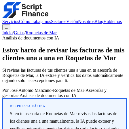
Servicios
Cómo trabajamos
Sectores
Visión
Nosotros
Blog
Hablemos
☰
Inicio
/
Guías
/
Roquetas de Mar
Análisis de documentos con IA
Estoy harto de revisar las facturas de mis
clientes una a una en Roquetas de Mar
Si revisas las facturas de tus clientes una a una en tu asesoría de
Roquetas de Mar, la IA extrae y verifica los datos automáticamente
dejando solo las excepciones para ti.
Por
José Antonio Manzano
·
Roquetas de Mar
·
Asesorías y
gestorías
·
Análisis de documentos con IA
Si en tu asesoría de Roquetas de Mar revisas las facturas de
los clientes una a una manualmente, la IA puede extraer y
verificar automáticamente los datos de cada factura, dejando