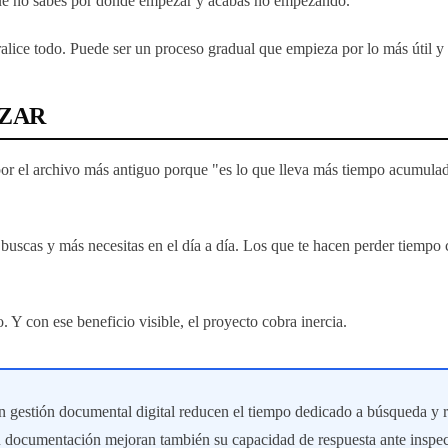
e que no sabes por dónde empezar y acabas no empezando.
aralice todo. Puede ser un proceso gradual que empieza por lo más útil 
IZAR
o por el archivo más antiguo porque "es lo que lleva más tiempo acumul
uscas y más necesitas en el día a día. Los que te hacen perder tiempo c
 Y con ese beneficio visible, el proyecto cobra inercia.
n gestión documental digital reducen el tiempo dedicado a búsqueda 
documentación mejoran también su capacidad de respuesta ante inspecc