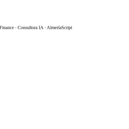
nance · Consultora IA · Almería
Script