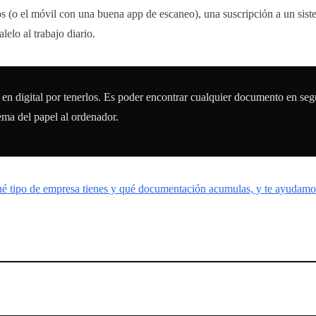
 (o el móvil con una buena app de escaneo), una suscripción a un siste
lelo al trabajo diario.
s en digital por tenerlos. Es poder encontrar cualquier documento en se
lema del papel al ordenador.
é tipo de empresa tienes y qué documentación acumulas, y te ayudamos 