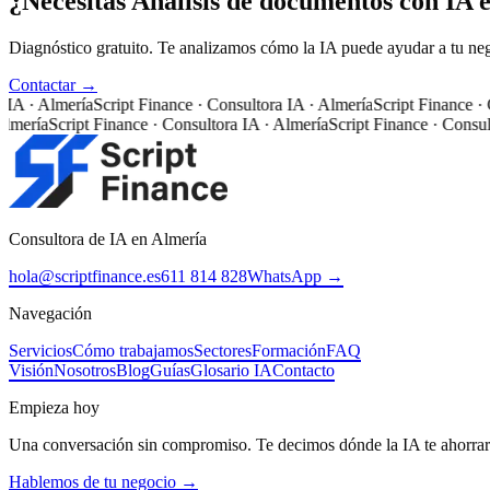
¿Necesitas Análisis de documentos con IA 
Diagnóstico gratuito. Te analizamos cómo la IA puede ayudar a tu ne
Contactar →
A · Almería
Script Finance · Consultora IA · Almería
Script Finance · Co
ería
Script Finance · Consultora IA · Almería
Script Finance · Consultor
Consultora de IA en Almería
hola@scriptfinance.es
611 814 828
WhatsApp →
Navegación
Servicios
Cómo trabajamos
Sectores
Formación
FAQ
Visión
Nosotros
Blog
Guías
Glosario IA
Contacto
Empieza hoy
Una conversación sin compromiso. Te decimos dónde la IA te ahorrar
Hablemos de tu negocio →