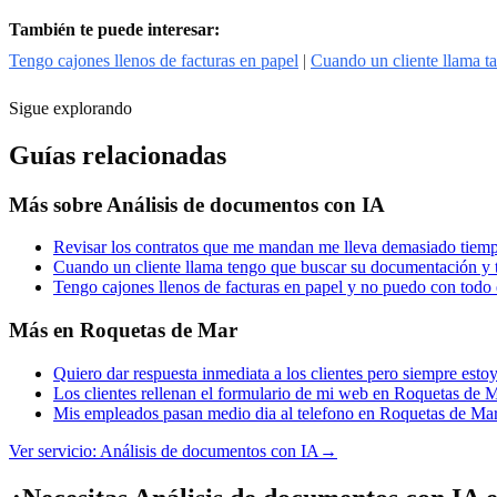
También te puede interesar:
Tengo cajones llenos de facturas en papel
|
Cuando un cliente llama t
Sigue explorando
Guías relacionadas
Más sobre
Análisis de documentos con IA
Revisar los contratos que me mandan me lleva demasiado tiem
Cuando un cliente llama tengo que buscar su documentación y 
Tengo cajones llenos de facturas en papel y no puedo con tod
Más en
Roquetas de Mar
Quiero dar respuesta inmediata a los clientes pero siempre es
Los clientes rellenan el formulario de mi web en Roquetas de M
Mis empleados pasan medio dia al telefono en Roquetas de Ma
Ver servicio:
Análisis de documentos con IA
→