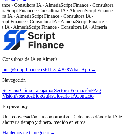
ance · Consultora IA · Almería
Script Finance · Consultora
ría
Script Finance · Consultora IA · Almería
Script Finance
ra IA · Almería
Script Finance · Consultora IA ·
ript Finance · Consultora IA · Almería
Script Finance ·
a IA · Almería
Script Finance · Consultora IA · Almería
Consultora de IA en Almería
hola@scriptfinance.es
611 814 828
WhatsApp →
Navegación
Servicios
Cómo trabajamos
Sectores
Formación
FAQ
Visión
Nosotros
Blog
Guías
Glosario IA
Contacto
Empieza hoy
Una conversación sin compromiso. Te decimos dónde la IA te
ahorraría tiempo y dinero, medido en euros.
Hablemos de tu negocio →