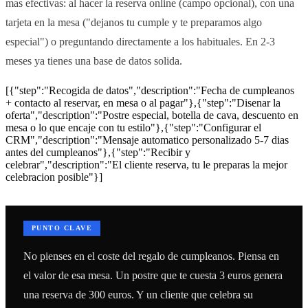
mas efectivas: al hacer la reserva online (campo opcional), con una
tarjeta en la mesa ("dejanos tu cumple y te preparamos algo
especial") o preguntando directamente a los habituales. En 2-3
meses ya tienes una base de datos solida.
[{"step":"Recogida de datos","description":"Fecha de cumpleanos
+ contacto al reservar, en mesa o al pagar"},{"step":"Disenar la
oferta","description":"Postre especial, botella de cava, descuento en
mesa o lo que encaje con tu estilo"},{"step":"Configurar el
CRM","description":"Mensaje automatico personalizado 5-7 dias
antes del cumpleanos"},{"step":"Recibir y
celebrar","description":"El cliente reserva, tu le preparas la mejor
celebracion posible"}]
PUNTO CLAVE
No pienses en el coste del regalo de cumpleanos. Piensa en
el valor de esa mesa. Un postre que te cuesta 3 euros genera
una reserva de 300 euros. Y un cliente que celebra su