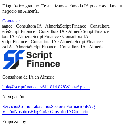
Diagnóstico gratuito. Te analizamos cómo la IA puede ayudar a tu
negocio en Almería.
Contactar →
inance · Consultora IA · Almería
Script Finance · Consultora
ería
Script Finance · Consultora IA · Almería
Script Finance
tora IA · Almería
Script Finance · Consultora IA ·
Script Finance · Consultora IA · Almería
Script Finance ·
ora IA · Almería
Script Finance · Consultora IA · Almería
Consultora de IA en Almería
hola@scriptfinance.es
611 814 828
WhatsApp →
Navegación
Servicios
Cómo trabajamos
Sectores
Formación
FAQ
Visión
Nosotros
Blog
Guías
Glosario IA
Contacto
Empieza hoy