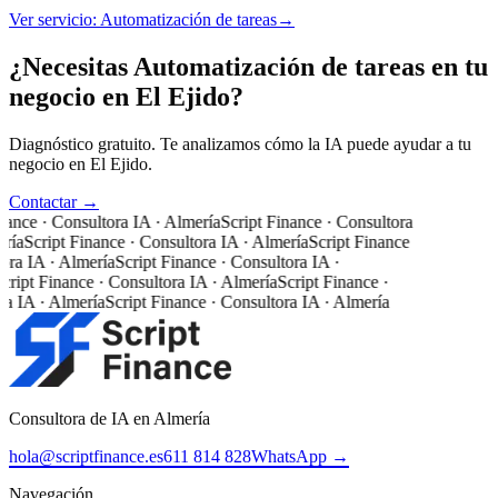
Ver servicio:
Automatización de tareas
→
¿Necesitas Automatización de tareas en tu
negocio en El Ejido?
Diagnóstico gratuito. Te analizamos cómo la IA puede ayudar a tu
negocio en El Ejido.
Contactar →
nance · Consultora IA · Almería
Script Finance · Consultora
ría
Script Finance · Consultora IA · Almería
Script Finance
ora IA · Almería
Script Finance · Consultora IA ·
cript Finance · Consultora IA · Almería
Script Finance ·
a IA · Almería
Script Finance · Consultora IA · Almería
Consultora de IA en Almería
hola@scriptfinance.es
611 814 828
WhatsApp →
Navegación