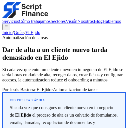
Servicios
Cómo trabajamos
Sectores
Visión
Nosotros
Blog
Hablemos
☰
Inicio
/
Guías
/
El Ejido
Automatización de tareas
Dar de alta a un cliente nuevo tarda
demasiado en El Ejido
Si cada vez que entra un cliente nuevo en tu negocio de El Ejido se
tarda horas en darle de alta, recoger datos, crear fichas y configurar
accesos, la automatizacion reduce el onboarding a minutos.
Por
Jesús Basterra
·
El Ejido
·
Automatización de tareas
Si cada vez que consigues un cliente nuevo en tu negocio
de
El Ejido
el proceso de alta es un calvario de formularios,
emails, llamadas, recopilacion de documentos y