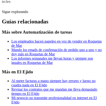
teclee.
Sigue explorando
Guías relacionadas
Más sobre
Automatización de tareas
Los empleados hacen papeleo en vez de vender en Roquetas
de Mar
Mando los emails de confirmación de pedido uno a uno y no
doy más en Roquetas de Mar
Los informes semanales me llevan horas y siempre son
iguales en Roquetas de Mar
Más en
El Ejido
Al meter facturas a mano siempre hay errores y luego no
cuadra nada en El Ejido
Revisar los contratos que me mandan me lleva demasiado
tiempo en El Ejido
Mi negocio no transmite profesionalidad en internet en El
Ejido