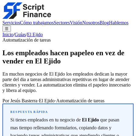
Servicios
Cómo trabajamos
Sectores
Visión
Nosotros
Blog
Hablemos
☰
Inicio
/
Guías
/
El Ejido
Automatización de tareas
Los empleados hacen papeleo en vez de
vender en El Ejido
En muchos negocios de El Ejido los empleados dedican la mayor
parte del dia a tareas administrativas repetitivas en lugar de atender
clientes y vender. La automatizacion elimina el papeleo innecesario
y libera al equipo.
Por
Jesús Basterra
·
El Ejido
·
Automatización de tareas
Si tienes empleados en tu negocio de
El Ejido
que pasan
mas tiempo rellenando formularios, copiando datos y
haciendo tareas administrativas que atendiendo clientes o