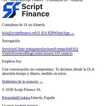
Consultora de IA en Almería
hola@scriptfinance.es
611 814 828
WhatsApp →
Navegación
Servicios
Cómo trabajamos
Sectores
Formación
FAQ
Visión
Nosotros
Blog
Guías
Glosario IA
Contacto
Empieza hoy
Una conversación sin compromiso. Te decimos dónde la IA te
ahorraría tiempo y dinero, medido en euros.
Hablemos de tu negocio →
©
2026
Script Finance SL
Privacidad
Cookies
Almería, España
Usamos cookies propias