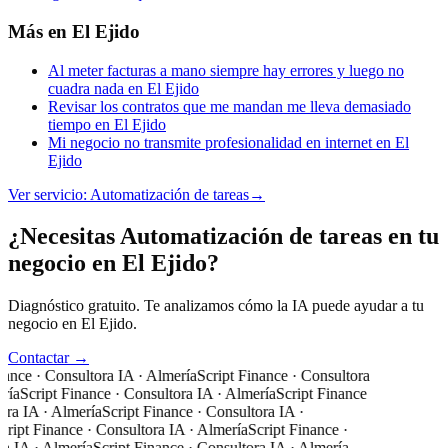
Más en
El Ejido
Al meter facturas a mano siempre hay errores y luego no
cuadra nada en El Ejido
Revisar los contratos que me mandan me lleva demasiado
tiempo en El Ejido
Mi negocio no transmite profesionalidad en internet en El
Ejido
Ver servicio:
Automatización de tareas
→
¿Necesitas Automatización de tareas en tu
negocio en El Ejido?
Diagnóstico gratuito. Te analizamos cómo la IA puede ayudar a tu
negocio en El Ejido.
Contactar →
nance · Consultora IA · Almería
Script Finance · Consultora
ría
Script Finance · Consultora IA · Almería
Script Finance
ora IA · Almería
Script Finance · Consultora IA ·
cript Finance · Consultora IA · Almería
Script Finance ·
a IA · Almería
Script Finance · Consultora IA · Almería