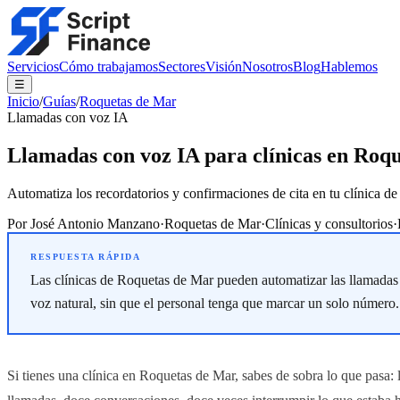
Servicios
Cómo trabajamos
Sectores
Visión
Nosotros
Blog
Hablemos
☰
Inicio
/
Guías
/
Roquetas de Mar
Llamadas con voz IA
Llamadas con voz IA para clínicas en Roq
Automatiza los recordatorios y confirmaciones de cita en tu clínica
Por
José Antonio Manzano
·
Roquetas de Mar
·
Clínicas y consultorios
·
Las clínicas de Roquetas de Mar pueden automatizar las llamadas d
voz natural, sin que el personal tenga que marcar un solo número
Si tienes una clínica en Roquetas de Mar, sabes de sobra lo que pasa: l