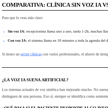
COMPARATIVA: CLÍNICA SIN VOZ IA VS
Para que lo veas más claro:
Sin voz IA:
recepcionista llama uno a uno, tarda 1-2h, muchas lla
Con voz IA:
el sistema llama en 10 minutos a toda la agenda del dí
Si tienes un
sector clínicas
con varios profesionales, el ahorro de tiemp
¿LA VOZ IA SUENA ARTIFICIAL?
Los sistemas actuales de voz sintética han mejorado mucho. No suenan
distinguen de una persona. Eso sí, siempre se identifica como asistent
¿QUÉ PASA SI EL PACIENTE RESPONDE ALGO INE