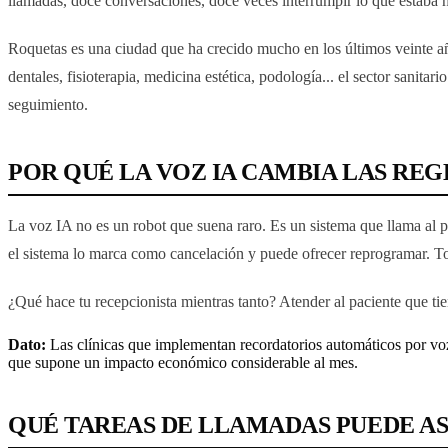
llamadas, doce conversaciones, doce veces interrumpir lo que estaba h
Roquetas es una ciudad que ha crecido mucho en los últimos veinte 
dentales, fisioterapia, medicina estética, podología... el sector sanit
seguimiento.
POR QUÉ LA VOZ IA CAMBIA LAS REG
La voz IA no es un robot que suena raro. Es un sistema que llama al pac
el sistema lo marca como cancelación y puede ofrecer reprogramar. T
¿Qué hace tu recepcionista mientras tanto? Atender al paciente que tien
Dato:
Las clínicas que implementan recordatorios automáticos por voz
que supone un impacto económico considerable al mes.
QUÉ TAREAS DE LLAMADAS PUEDE ASU