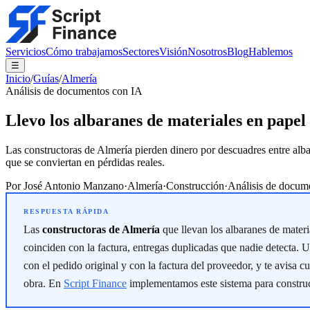
Servicios
Cómo trabajamos
Sectores
Visión
Nosotros
Blog
Hablemos
☰
Inicio
/
Guías
/
Almería
Análisis de documentos con IA
Llevo los albaranes de materiales en pape
Las constructoras de Almería pierden dinero por descuadres entre albar
que se conviertan en pérdidas reales.
Por
José Antonio Manzano
·
Almería
·
Construcción
·
Análisis de docum
Las
constructoras de Almería
que llevan los albaranes de materi
coinciden con la factura, entregas duplicadas que nadie detecta. 
con el pedido original y con la factura del proveedor, y te avisa c
obra. En
Script Finance
implementamos este sistema para construct