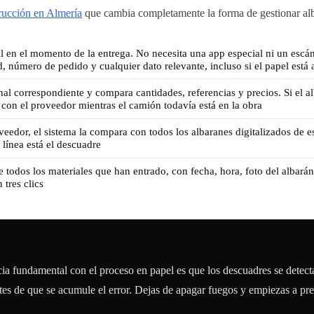
rucción en Almería
que cambia completamente la forma de gestionar alba
 en el momento de la entrega. No necesita una app especial ni un escáne
d, número de pedido y cualquier dato relevante, incluso si el papel está 
nal correspondiente y compara cantidades, referencias y precios. Si el 
 con el proveedor mientras el camión todavía está en la obra
veedor, el sistema la compara con todos los albaranes digitalizados de e
 línea está el descuadre
e todos los materiales que han entrado, con fecha, hora, foto del albarán 
 tres clics
ia fundamental con el proceso en papel es que los descuadres se detec
ntes de que se acumule el error. Dejas de apagar fuegos y empiezas a pre