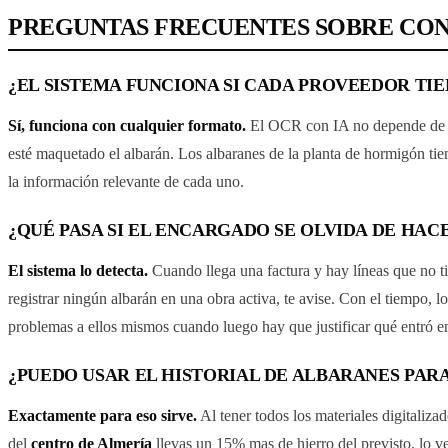
PREGUNTAS FRECUENTES SOBRE CON
¿EL SISTEMA FUNCIONA SI CADA PROVEEDOR TI
Sí, funciona con cualquier formato.
El OCR con IA no depende de una
esté maquetado el albarán. Los albaranes de la planta de hormigón tiene
la información relevante de cada uno.
¿QUÉ PASA SI EL ENCARGADO SE OLVIDA DE HAC
El sistema lo detecta.
Cuando llega una factura y hay líneas que no ti
registrar ningún albarán en una obra activa, te avise. Con el tiempo, 
problemas a ellos mismos cuando luego hay que justificar qué entró en
¿PUEDO USAR EL HISTORIAL DE ALBARANES PAR
Exactamente para eso sirve.
Al tener todos los materiales digitaliza
del
centro de Almería
llevas un 15% mas de hierro del previsto, lo v