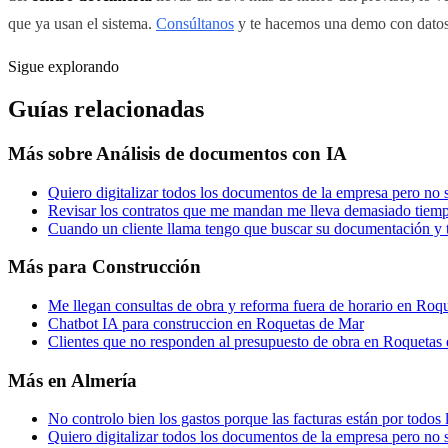
que ya usan el sistema.
Consúltanos
y te hacemos una demo con datos 
Sigue explorando
Guías relacionadas
Más sobre
Análisis de documentos con IA
Quiero digitalizar todos los documentos de la empresa pero n
Revisar los contratos que me mandan me lleva demasiado tiem
Cuando un cliente llama tengo que buscar su documentación y 
Más para
Construcción
Me llegan consultas de obra y reforma fuera de horario en Roq
Chatbot IA para construccion en Roquetas de Mar
Clientes que no responden al presupuesto de obra en Roquetas
Más en
Almería
No controlo bien los gastos porque las facturas están por todos
Quiero digitalizar todos los documentos de la empresa pero no