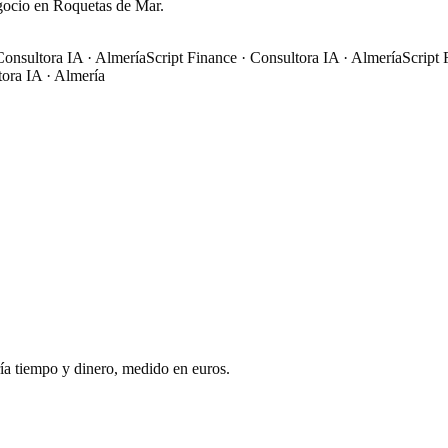
gocio en Roquetas de Mar.
sultora IA · Almería
Script Finance · Consultora IA · Almería
Script Fin
a IA · Almería
ía tiempo y dinero, medido en euros.