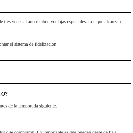
 tres veces al ano reciben ventajas especiales. Los que alcanzan
ar el sistema de fidelizacion.
TO?
ntes de la temporada siguiente.
a los que compraron. Lo importante es que puedan darse de baja