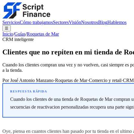
Servicios
Cómo trabajamos
Sectores
Visión
Nosotros
Blog
Hablemos
☰
Inicio
/
Guías
/
Roquetas de Mar
CRM inteligente
Clientes que no repiten en mi tienda de R
Cuando los clientes compran una vez y no vuelven, casi siempre es p
a la tienda.
Por
José Antonio Manzano
·
Roquetas de Mar
·
Comercio y retail
·
CRM i
Cuando los clientes de una tienda de Roquetas de Mar compran una
secuencias de reactivacion personalizadas recupera una parte sign
Oye, piensa en cuantos clientes han pasado por tu tienda en el ultim