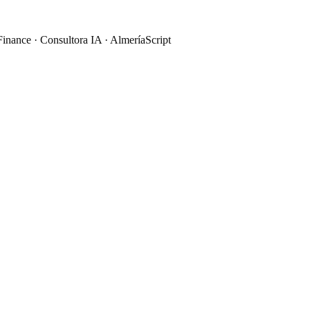
ance · Consultora IA · Almería
Script