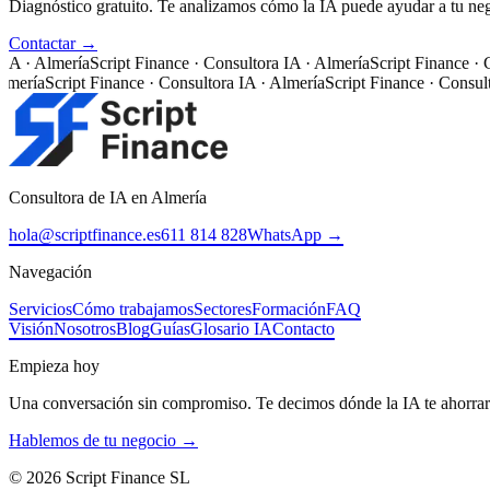
Diagnóstico gratuito. Te analizamos cómo la IA puede ayudar a tu ne
Contactar →
 · Almería
Script Finance · Consultora IA · Almería
Script Finance · Con
ería
Script Finance · Consultora IA · Almería
Script Finance · Consultor
Consultora de IA en Almería
hola@scriptfinance.es
611 814 828
WhatsApp →
Navegación
Servicios
Cómo trabajamos
Sectores
Formación
FAQ
Visión
Nosotros
Blog
Guías
Glosario IA
Contacto
Empieza hoy
Una conversación sin compromiso. Te decimos dónde la IA te ahorrar
Hablemos de tu negocio →
©
2026
Script Finance SL