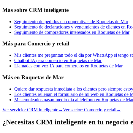
Más sobre
CRM inteligente
Seguimiento de pedidos en cooperativas de Roquetas de Mar
Seguimiento de declaraciones y vencimientos de clientes en R
Seguimiento de compradores interesados en Roquetas de Mar
Más para
Comercio y retail
Mis clientes me preguntan todo el dia por WhatsApp si tengo 
Chatbot IA para comercio en Roquetas de Mar
Llamadas con voz IA para comercios en Roquetas de Mar
Más en
Roquetas de Mar
Quiero dar respuesta inmediata a los clientes pero siempre es
Los clientes rellenan el formulario de mi web en Roquetas de M
Mis empleados pasan medio dia al telefono en Roquetas de Ma
Ver servicio:
CRM inteligente
→
Ver sector:
Comercio y retail
→
¿Necesitas CRM inteligente en tu negocio