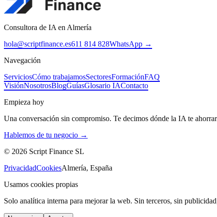
Consultora de IA en Almería
hola@scriptfinance.es
611 814 828
WhatsApp →
Navegación
Servicios
Cómo trabajamos
Sectores
Formación
FAQ
Visión
Nosotros
Blog
Guías
Glosario IA
Contacto
Empieza hoy
Una conversación sin compromiso. Te decimos dónde la IA te ahorrar
Hablemos de tu negocio →
©
2026
Script Finance SL
Privacidad
Cookies
Almería, España
Usamos cookies propias
Solo analítica interna para mejorar la web. Sin terceros, sin publicidad,