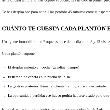
de la oficina temprano, has cogido el coche, has llegado al primer piso
Te has desplazado para nada. Has perdido 45 minutos entre ir, esperar 
CUÁNTO TE CUESTA CADA PLANTÓN E
Un agente inmobiliario en Roquetas hace de media entre 8 y 15 visita
Cada plantón supone:
El desplazamiento en coche (gasolina, tiempo).
El tiempo de espera en la puerta del piso.
La gestión posterior: llamar al cliente, reprogramar o descartarlo.
La oportunidad perdida: ese hueco podría haberse usado para otra vi
En total, entre 30 y 60 minutos perdidos por cada plantón. A 3 planton