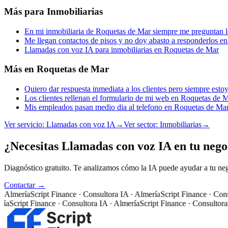
Más para
Inmobiliarias
En mi inmobiliaria de Roquetas de Mar siempre me preguntan
Me llegan contactos de pisos y no doy abasto a responderlos e
Llamadas con voz IA para inmobiliarias en Roquetas de Mar
Más en
Roquetas de Mar
Quiero dar respuesta inmediata a los clientes pero siempre es
Los clientes rellenan el formulario de mi web en Roquetas de M
Mis empleados pasan medio dia al telefono en Roquetas de Ma
Ver servicio:
Llamadas con voz IA
→
Ver sector:
Inmobiliarias
→
¿Necesitas Llamadas con voz IA en tu neg
Diagnóstico gratuito. Te analizamos cómo la IA puede ayudar a tu ne
Contactar →
lmería
Script Finance · Consultora IA · Almería
Script Finance · Consult
Script Finance · Consultora IA · Almería
Script Finance · Consultora IA