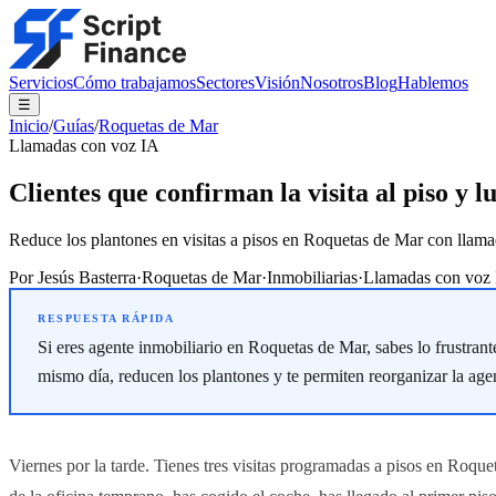
Servicios
Cómo trabajamos
Sectores
Visión
Nosotros
Blog
Hablemos
☰
Inicio
/
Guías
/
Roquetas de Mar
Llamadas con voz IA
Clientes que confirman la visita al piso y
Reduce los plantones en visitas a pisos en Roquetas de Mar con llama
Por
Jesús Basterra
·
Roquetas de Mar
·
Inmobiliarias
·
Llamadas con voz
Si eres agente inmobiliario en Roquetas de Mar, sabes lo frustrant
mismo día, reducen los plantones y te permiten reorganizar la ag
Viernes por la tarde. Tienes tres visitas programadas a pisos en Roqu