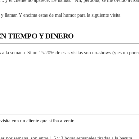
... y el cliente no aparece. Le llamas: "Ah, perdona, se me olvidó avisar
y llamar. Y encima estás de mal humor para la siguiente visita.
N TIEMPO Y DINERO
s a la semana. Si un 15-20% de esas visitas son no-shows (y es un por
sita con un cliente que sí iba a venir.
es por semana, son entre 1,5 y 3 horas semanales tiradas a la basura.