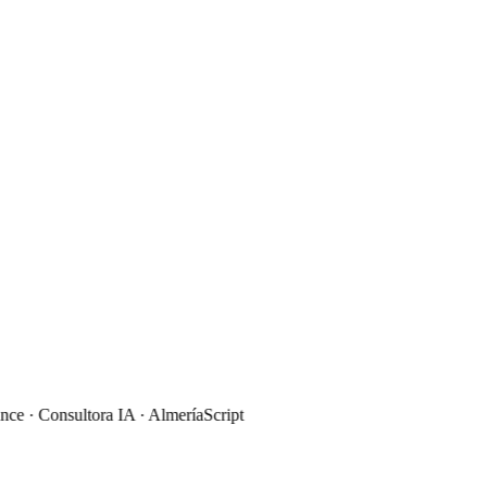
 · Consultora IA · Almería
Script