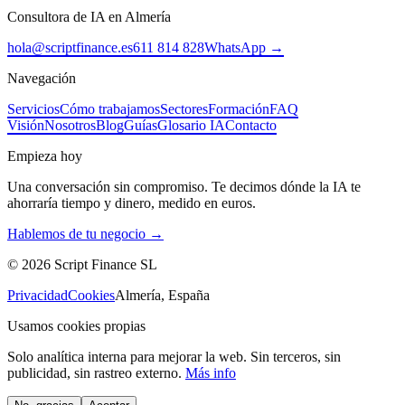
Consultora de IA en Almería
hola@scriptfinance.es
611 814 828
WhatsApp →
Navegación
Servicios
Cómo trabajamos
Sectores
Formación
FAQ
Visión
Nosotros
Blog
Guías
Glosario IA
Contacto
Empieza hoy
Una conversación sin compromiso. Te decimos dónde la IA te
ahorraría tiempo y dinero, medido en euros.
Hablemos de tu negocio →
©
2026
Script Finance SL
Privacidad
Cookies
Almería, España
Usamos cookies propias
Solo analítica interna para mejorar la web. Sin terceros, sin
publicidad, sin rastreo externo.
Más info