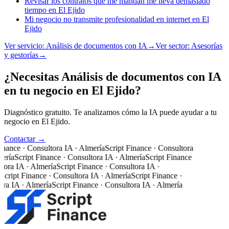
Revisar los contratos que me mandan me lleva demasiado
tiempo en El Ejido
Mi negocio no transmite profesionalidad en internet en El
Ejido
Ver servicio:
Análisis de documentos con IA
→
Ver sector:
Asesorías
y gestorías
→
¿Necesitas Análisis de documentos con IA
en tu negocio en El Ejido?
Diagnóstico gratuito. Te analizamos cómo la IA puede ayudar a tu
negocio en El Ejido.
Contactar →
inance · Consultora IA · Almería
Script Finance · Consultora
ería
Script Finance · Consultora IA · Almería
Script Finance
tora IA · Almería
Script Finance · Consultora IA ·
Script Finance · Consultora IA · Almería
Script Finance ·
ra IA · Almería
Script Finance · Consultora IA · Almería