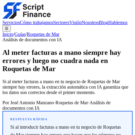
Servicios
Cómo trabajamos
Sectores
Visión
Nosotros
Blog
Hablemos
☰
Inicio
/
Guías
/
Roquetas de Mar
Análisis de documentos con IA
Al meter facturas a mano siempre hay
errores y luego no cuadra nada en
Roquetas de Mar
Si al meter facturas a mano en tu negocio de Roquetas de Mar
siempre hay errores, la extracción automática con IA garantiza que
los datos son correctos desde el primer momento.
Por
José Antonio Manzano
·
Roquetas de Mar
·
Análisis de
documentos con IA
Si al introducir facturas a mano en tu negocio de Roquetas
de Mar siempre hay errores que hacen que los números no