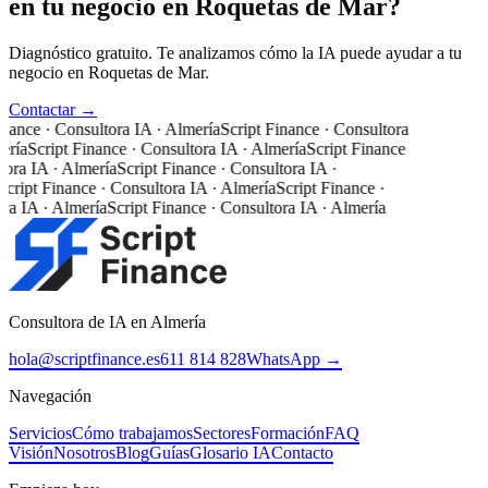
en tu negocio en Roquetas de Mar?
Diagnóstico gratuito. Te analizamos cómo la IA puede ayudar a tu
negocio en Roquetas de Mar.
Contactar →
inance · Consultora IA · Almería
Script Finance · Consultora
ería
Script Finance · Consultora IA · Almería
Script Finance
tora IA · Almería
Script Finance · Consultora IA ·
Script Finance · Consultora IA · Almería
Script Finance ·
ra IA · Almería
Script Finance · Consultora IA · Almería
Consultora de IA en Almería
hola@scriptfinance.es
611 814 828
WhatsApp →
Navegación
Servicios
Cómo trabajamos
Sectores
Formación
FAQ
Visión
Nosotros
Blog
Guías
Glosario IA
Contacto