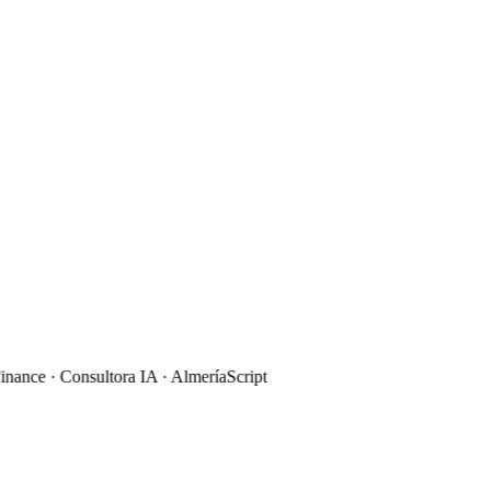
ance · Consultora IA · Almería
Script