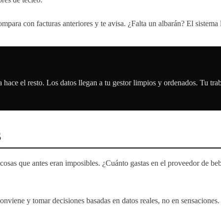
para con facturas anteriores y te avisa. ¿Falta un albarán? El sistema 
 hace el resto. Los datos llegan a tu gestor limpios y ordenados. Tu trab
S
r cosas que antes eran imposibles. ¿Cuánto gastas en el proveedor de be
onviene y tomar decisiones basadas en datos reales, no en sensaciones.