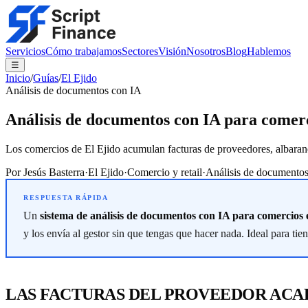
Servicios
Cómo trabajamos
Sectores
Visión
Nosotros
Blog
Hablemos
☰
Inicio
/
Guías
/
El Ejido
Análisis de documentos con IA
Análisis de documentos con IA para comerc
Los comercios de El Ejido acumulan facturas de proveedores, albaranes 
Por
Jesús Basterra
·
El Ejido
·
Comercio y retail
·
Análisis de documento
Un
sistema de análisis de documentos con IA para comercios 
y los envía al gestor sin que tengas que hacer nada. Ideal para tie
LAS FACTURAS DEL PROVEEDOR ACAB