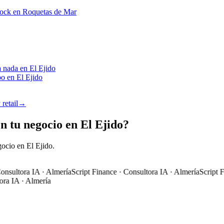
stock en Roquetas de Mar
a nada en El Ejido
o en El Ejido
retail
→
n tu negocio en El Ejido?
ocio en El Ejido.
sultora IA · Almería
Script Finance · Consultora IA · Almería
Script Fin
 IA · Almería