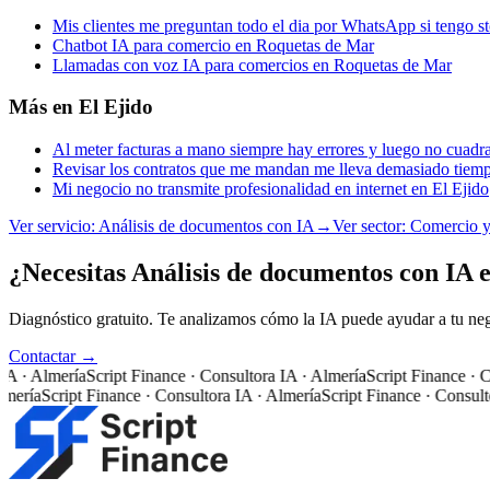
Mis clientes me preguntan todo el dia por WhatsApp si tengo 
Chatbot IA para comercio en Roquetas de Mar
Llamadas con voz IA para comercios en Roquetas de Mar
Más en
El Ejido
Al meter facturas a mano siempre hay errores y luego no cuadr
Revisar los contratos que me mandan me lleva demasiado tiemp
Mi negocio no transmite profesionalidad en internet en El Ejido
Ver servicio:
Análisis de documentos con IA
→
Ver sector:
Comercio y 
¿Necesitas Análisis de documentos con IA e
Diagnóstico gratuito. Te analizamos cómo la IA puede ayudar a tu neg
Contactar →
 · Almería
Script Finance · Consultora IA · Almería
Script Finance · Con
ría
Script Finance · Consultora IA · Almería
Script Finance · Consultora