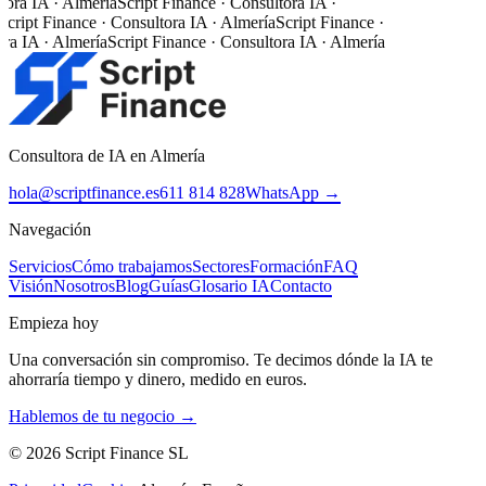
ora IA · Almería
Script Finance · Consultora IA ·
cript Finance · Consultora IA · Almería
Script Finance ·
ra IA · Almería
Script Finance · Consultora IA · Almería
Consultora de IA en Almería
hola@scriptfinance.es
611 814 828
WhatsApp →
Navegación
Servicios
Cómo trabajamos
Sectores
Formación
FAQ
Visión
Nosotros
Blog
Guías
Glosario IA
Contacto
Empieza hoy
Una conversación sin compromiso. Te decimos dónde la IA te
ahorraría tiempo y dinero, medido en euros.
Hablemos de tu negocio →
©
2026
Script Finance SL