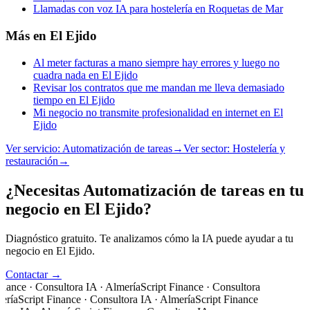
Llamadas con voz IA para hostelería en Roquetas de Mar
Más en
El Ejido
Al meter facturas a mano siempre hay errores y luego no
cuadra nada en El Ejido
Revisar los contratos que me mandan me lleva demasiado
tiempo en El Ejido
Mi negocio no transmite profesionalidad en internet en El
Ejido
Ver servicio:
Automatización de tareas
→
Ver sector:
Hostelería y
restauración
→
¿Necesitas Automatización de tareas en tu
negocio en El Ejido?
Diagnóstico gratuito. Te analizamos cómo la IA puede ayudar a tu
negocio en El Ejido.
Contactar →
nance · Consultora IA · Almería
Script Finance · Consultora
ería
Script Finance · Consultora IA · Almería
Script Finance