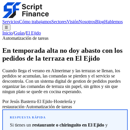
Servicios
Cómo trabajamos
Sectores
Visión
Nosotros
Blog
Hablemos
☰
Inicio
/
Guías
/
El Ejido
Automatización de tareas
En temporada alta no doy abasto con los
pedidos de la terraza en El Ejido
Cuando llega el verano en Almerimar y las terrazas se llenan, los
pedidos se acumulan, las comandas se pierden y el servicio se
descontrola. Con un sistema digital de gestion de pedidos puedes
organizar las comandas de terraza sin papel, sin gritos y sin que
ningun plato se quede en cocina esperando.
Por
Jesús Basterra
·
El Ejido
·
Hostelería y
restauración
·
Automatización de tareas
Si tienes un
restaurante o chiringuito en El Ejido
y