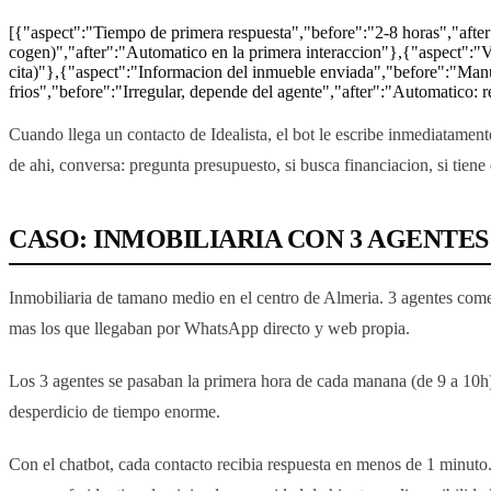
[{"aspect":"Tiempo de primera respuesta","before":"2-8 horas","after
cogen)","after":"Automatico en la primera interaccion"},{"aspect":"Vi
cita)"},{"aspect":"Informacion del inmueble enviada","before":"Man
frios","before":"Irregular, depende del agente","after":"Automatico: re
Cuando llega un contacto de Idealista, el bot le escribe inmediatament
de ahi, conversa: pregunta presupuesto, si busca financiacion, si tiene
CASO: INMOBILIARIA CON 3 AGENTE
Inmobiliaria de tamano medio en el centro de Almeria. 3 agentes comer
mas los que llegaban por WhatsApp directo y web propia.
Los 3 agentes se pasaban la primera hora de cada manana (de 9 a 10h) 
desperdicio de tiempo enorme.
Con el chatbot, cada contacto recibia respuesta en menos de 1 minuto. 