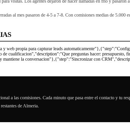
d para visitas. Los agentes dejaron de hacer llamadas en frio y pasaron 
rradas al mes pasaron de 4-5 a 7-8. Con comisiones medias de 5.000 eur
IAS
casa y web propia para capturar leads automaticamente"},{"step":"Confi
ujo de cualificacion","description":"Que preguntas hacer: presupuesto, 
te y mantiene la conversacion"},{"step":"Sincronizar con CRM","descr
ional a las comisiones. Cada minuto que pasa entre el contacto y tu resp
s restantes de Almeria.