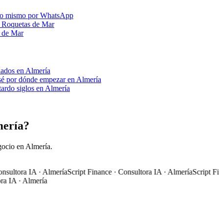
 lo mismo por WhatsApp
n Roquetas de Mar
s de Mar
 lados en Almería
 sé por dónde empezar en Almería
ardo siglos en Almería
mería?
gocio en Almería.
ltora IA · Almería
Script Finance · Consultora IA · Almería
Script Finan
IA · Almería