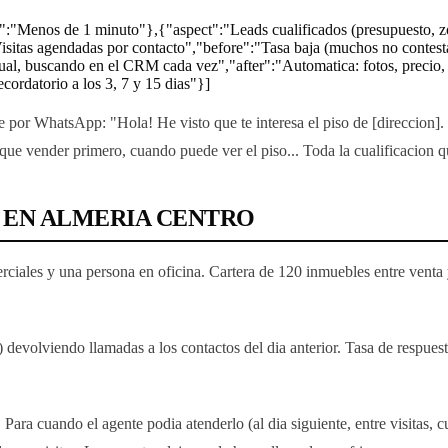
":"Menos de 1 minuto"},{"aspect":"Leads cualificados (presupuesto, zo
sitas agendadas por contacto","before":"Tasa baja (muchos no contestan 
ual, buscando en el CRM cada vez","after":"Automatica: fotos, precio,
cordatorio a los 3, 7 y 15 dias"}]
e por WhatsApp: "Hola! He visto que te interesa el piso de [direccion]. 
 que vender primero, cuando puede ver el piso... Toda la cualificacion qu
S EN ALMERIA CENTRO
ciales y una persona en oficina. Cartera de 120 inmuebles entre venta y
devolviendo llamadas a los contactos del dia anterior. Tasa de respues
Para cuando el agente podia atenderlo (al dia siguiente, entre visitas, 