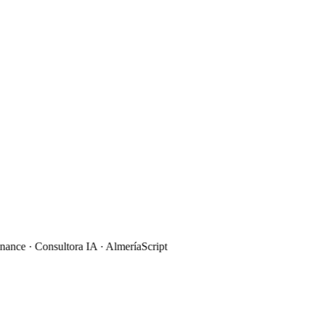
ce · Consultora IA · Almería
Script