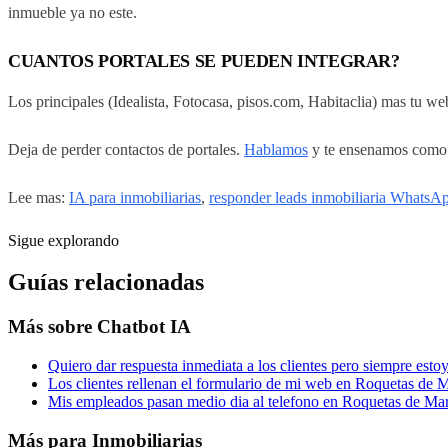
inmueble ya no este.
CUANTOS PORTALES SE PUEDEN INTEGRAR?
Los principales (Idealista, Fotocasa, pisos.com, Habitaclia) mas tu w
Deja de perder contactos de portales.
Hablamos
y te ensenamos como f
Lee mas:
IA para inmobiliarias
,
responder leads inmobiliaria WhatsA
Sigue explorando
Guías relacionadas
Más sobre
Chatbot IA
Quiero dar respuesta inmediata a los clientes pero siempre es
Los clientes rellenan el formulario de mi web en Roquetas de M
Mis empleados pasan medio dia al telefono en Roquetas de Ma
Más para
Inmobiliarias