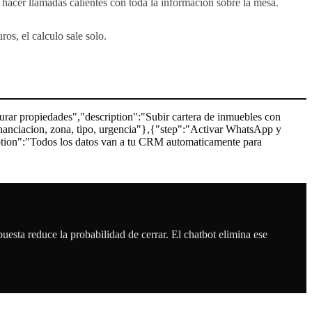
a hacer llamadas calientes con toda la informacion sobre la mesa.
os, el calculo sale solo.
gurar propiedades","description":"Subir cartera de inmuebles con
financiacion, zona, tipo, urgencia"},{"step":"Activar WhatsApp y
iption":"Todos los datos van a tu CRM automaticamente para
uesta reduce la probabilidad de cerrar. El chatbot elimina ese