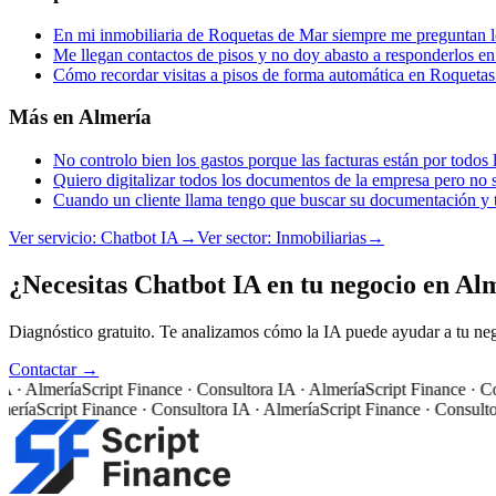
En mi inmobiliaria de Roquetas de Mar siempre me preguntan
Me llegan contactos de pisos y no doy abasto a responderlos e
Cómo recordar visitas a pisos de forma automática en Roqueta
Más en
Almería
No controlo bien los gastos porque las facturas están por todos
Quiero digitalizar todos los documentos de la empresa pero no
Cuando un cliente llama tengo que buscar su documentación y t
Ver servicio:
Chatbot IA
→
Ver sector:
Inmobiliarias
→
¿Necesitas Chatbot IA en tu negocio en Al
Diagnóstico gratuito. Te analizamos cómo la IA puede ayudar a tu ne
Contactar →
 Almería
Script Finance · Consultora IA · Almería
Script Finance · Consu
ía
Script Finance · Consultora IA · Almería
Script Finance · Consultora 