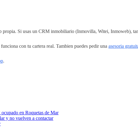
eb propia. Si usas un CRM inmobiliario (Inmovilla, Witei, Inmoweb), ta
unciona con tu cartera real. Tambien puedes pedir una
asesoria gratuit
pp
.
toy ocupado en Roquetas de Mar
ar y no vuelven a contactar
r