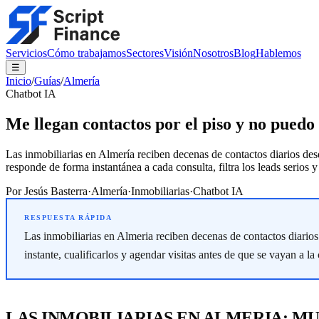
Servicios
Cómo trabajamos
Sectores
Visión
Nosotros
Blog
Hablemos
☰
Inicio
/
Guías
/
Almería
Chatbot IA
Me llegan contactos por el piso y no puedo
Las inmobiliarias en Almería reciben decenas de contactos diarios desd
responde de forma instantánea a cada consulta, filtra los leads serios 
Por
Jesús Basterra
·
Almería
·
Inmobiliarias
·
Chatbot IA
Las inmobiliarias en Almeria reciben decenas de contactos diarios
instante, cualificarlos y agendar visitas antes de que se vayan a l
LAS INMOBILIARIAS EN ALMERIA: M