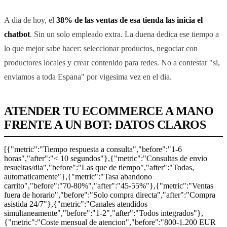
A dia de hoy, el
38% de las ventas de esa tienda las inicia el
chatbot
. Sin un solo empleado extra. La duena dedica ese tiempo a
lo que mejor sabe hacer: seleccionar productos, negociar con
productores locales y crear contenido para redes. No a contestar "si,
enviamos a toda Espana" por vigesima vez en el dia.
ATENDER TU ECOMMERCE A MANO
FRENTE A UN BOT: DATOS CLAROS
[{"metric":"Tiempo respuesta a consulta","before":"1-6
horas","after":"< 10 segundos"},{"metric":"Consultas de envio
resueltas/dia","before":"Las que de tiempo","after":"Todas,
automaticamente"},{"metric":"Tasa abandono
carrito","before":"70-80%","after":"45-55%"},{"metric":"Ventas
fuera de horario","before":"Solo compra directa","after":"Compra
asistida 24/7"},{"metric":"Canales atendidos
simultaneamente","before":"1-2","after":"Todos integrados"},
{"metric":"Coste mensual de atencion","before":"800-1.200 EUR