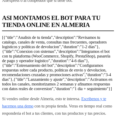
Aliexpress o al competidor que si tiene bot.
ASI MONTAMOS EL BOT PARA TU
TIENDA ONLINE EN ALMERIA
[{"title":"Analisis de tu tienda","description":"Revisamos tu
catalogo, canales de venta, consultas mas frecuentes, operadores
logisticos y politicas de devolucion","duration":"1-2 dias"},
{"title":"Conexion con sistemas","description":"Integramos el bot
con tu plataforma (WooCommerce, Shopify, PrestaShop), pasarela
de pago y operador logistico","duration":"4-6 dias"},
{"title":"Entrenamiento del bot","description":"Configuramos
respuestas sobre cada producto, politicas de envio y devolucion,
recomendaciones cruzadas y promociones activas","duration":"3-4
dias"},{"title":"Lanzamiento y ajuste","description":"Activamos en
todos los canales, monitorizamos 2 semanas y afinamos respuestas
con datos reales de conversion","duration":"1 dia + seguimiento"}]
Si vendes online desde Almeria, esto te interesa.
Escribenos y te
hacemos una demo
con tu propia tienda. Veras en tiempo real como
responderia el bot a tus clientes, con tus productos y tus precios.