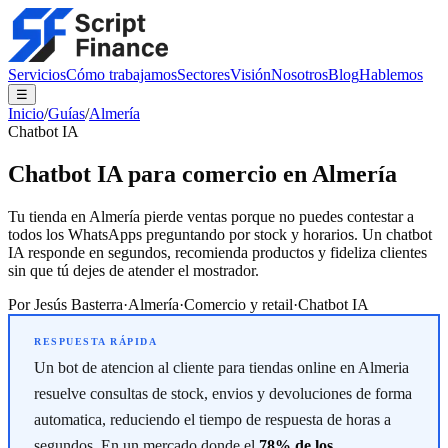
Servicios
Cómo trabajamos
Sectores
Visión
Nosotros
Blog
Hablemos
☰
Inicio
/
Guías
/
Almería
Chatbot IA
Chatbot IA para comercio en Almería
Tu tienda en Almería pierde ventas porque no puedes contestar a
todos los WhatsApps preguntando por stock y horarios. Un chatbot
IA responde en segundos, recomienda productos y fideliza clientes
sin que tú dejes de atender el mostrador.
Por
Jesús Basterra
·
Almería
·
Comercio y retail
·
Chatbot IA
Un bot de atencion al cliente para tiendas online en Almeria
resuelve consultas de stock, envios y devoluciones de forma
automatica, reduciendo el tiempo de respuesta de horas a
segundos. En un mercado donde el
78% de los