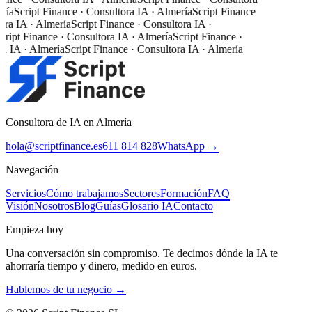
ía
Script Finance · Consultora IA · Almería
Script Finance
ra IA · Almería
Script Finance · Consultora IA ·
ript Finance · Consultora IA · Almería
Script Finance ·
 IA · Almería
Script Finance · Consultora IA · Almería
Consultora de IA en Almería
hola@scriptfinance.es
611 814 828
WhatsApp →
Navegación
Servicios
Cómo trabajamos
Sectores
Formación
FAQ
Visión
Nosotros
Blog
Guías
Glosario IA
Contacto
Empieza hoy
Una conversación sin compromiso. Te decimos dónde la IA te
ahorraría tiempo y dinero, medido en euros.
Hablemos de tu negocio →