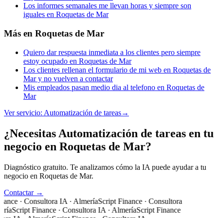
Los informes semanales me llevan horas y siempre son
iguales en Roquetas de Mar
Más en
Roquetas de Mar
Quiero dar respuesta inmediata a los clientes pero siempre
estoy ocupado en Roquetas de Mar
Los clientes rellenan el formulario de mi web en Roquetas de
Mar y no vuelven a contactar
Mis empleados pasan medio dia al telefono en Roquetas de
Mar
Ver servicio:
Automatización de tareas
→
¿Necesitas Automatización de tareas en tu
negocio en Roquetas de Mar?
Diagnóstico gratuito. Te analizamos cómo la IA puede ayudar a tu
negocio en Roquetas de Mar.
Contactar →
nance · Consultora IA · Almería
Script Finance · Consultora
ería
Script Finance · Consultora IA · Almería
Script Finance