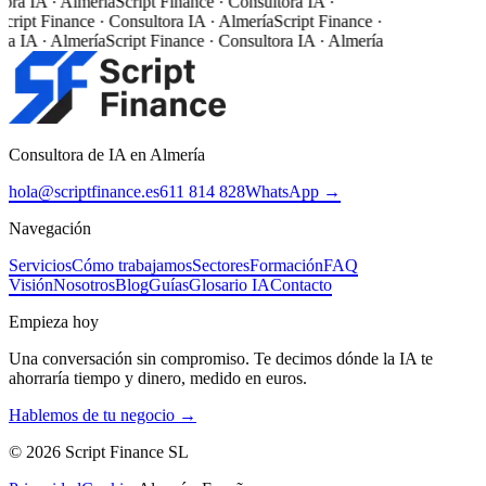
ora IA · Almería
Script Finance · Consultora IA ·
cript Finance · Consultora IA · Almería
Script Finance ·
ra IA · Almería
Script Finance · Consultora IA · Almería
Consultora de IA en Almería
hola@scriptfinance.es
611 814 828
WhatsApp →
Navegación
Servicios
Cómo trabajamos
Sectores
Formación
FAQ
Visión
Nosotros
Blog
Guías
Glosario IA
Contacto
Empieza hoy
Una conversación sin compromiso. Te decimos dónde la IA te
ahorraría tiempo y dinero, medido en euros.
Hablemos de tu negocio →
©
2026
Script Finance SL