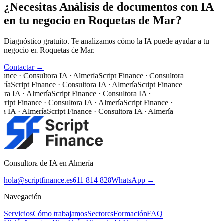
¿Necesitas Análisis de documentos con IA
en tu negocio en Roquetas de Mar?
Diagnóstico gratuito. Te analizamos cómo la IA puede ayudar a tu
negocio en Roquetas de Mar.
Contactar →
nance · Consultora IA · Almería
Script Finance · Consultora
ría
Script Finance · Consultora IA · Almería
Script Finance
ora IA · Almería
Script Finance · Consultora IA ·
cript Finance · Consultora IA · Almería
Script Finance ·
a IA · Almería
Script Finance · Consultora IA · Almería
Consultora de IA en Almería
hola@scriptfinance.es
611 814 828
WhatsApp →
Navegación
Servicios
Cómo trabajamos
Sectores
Formación
FAQ