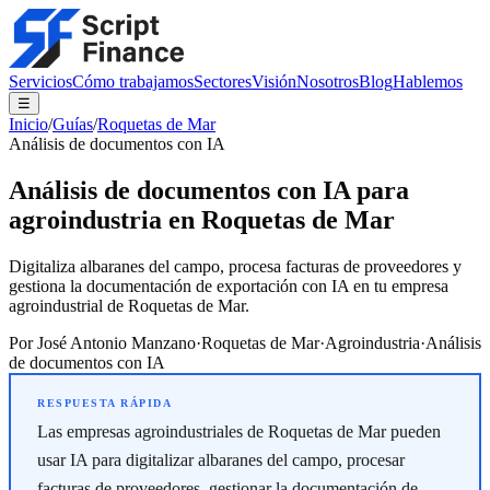
Servicios
Cómo trabajamos
Sectores
Visión
Nosotros
Blog
Hablemos
☰
Inicio
/
Guías
/
Roquetas de Mar
Análisis de documentos con IA
Análisis de documentos con IA para
agroindustria en Roquetas de Mar
Digitaliza albaranes del campo, procesa facturas de proveedores y
gestiona la documentación de exportación con IA en tu empresa
agroindustrial de Roquetas de Mar.
Por
José Antonio Manzano
·
Roquetas de Mar
·
Agroindustria
·
Análisis
de documentos con IA
Las empresas agroindustriales de Roquetas de Mar pueden
usar IA para digitalizar albaranes del campo, procesar
facturas de proveedores, gestionar la documentación de