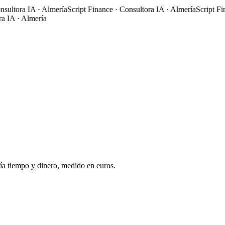
ltora IA · Almería
Script Finance · Consultora IA · Almería
Script Finan
A · Almería
ía tiempo y dinero, medido en euros.