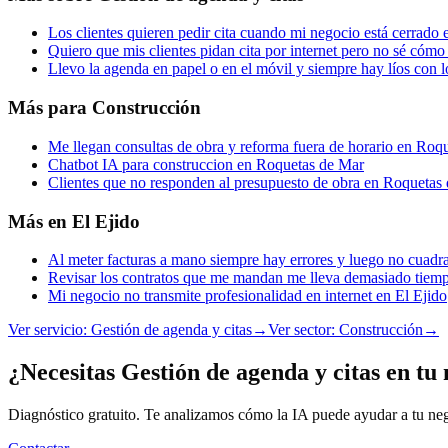
Los clientes quieren pedir cita cuando mi negocio está cerrado
Quiero que mis clientes pidan cita por internet pero no sé có
Llevo la agenda en papel o en el móvil y siempre hay líos con 
Más para
Construcción
Me llegan consultas de obra y reforma fuera de horario en Roq
Chatbot IA para construccion en Roquetas de Mar
Clientes que no responden al presupuesto de obra en Roquetas
Más en
El Ejido
Al meter facturas a mano siempre hay errores y luego no cuadr
Revisar los contratos que me mandan me lleva demasiado tiemp
Mi negocio no transmite profesionalidad en internet en El Ejido
Ver servicio:
Gestión de agenda y citas
→
Ver sector:
Construcción
→
¿Necesitas Gestión de agenda y citas en tu
Diagnóstico gratuito. Te analizamos cómo la IA puede ayudar a tu neg