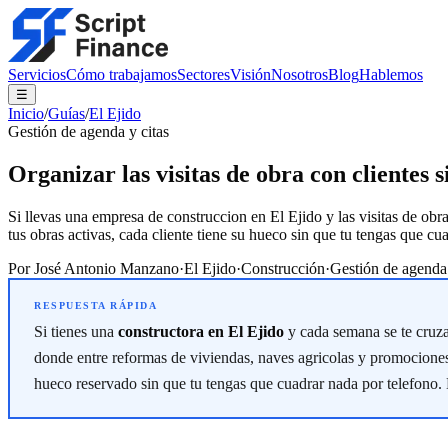
Servicios
Cómo trabajamos
Sectores
Visión
Nosotros
Blog
Hablemos
☰
Inicio
/
Guías
/
El Ejido
Gestión de agenda y citas
Organizar las visitas de obra con clientes 
Si llevas una empresa de construccion en El Ejido y las visitas de obr
tus obras activas, cada cliente tiene su hueco sin que tu tengas que c
Por
José Antonio Manzano
·
El Ejido
·
Construcción
·
Gestión de agenda 
Si tienes una
constructora en El Ejido
y cada semana se te cruzan
donde entre reformas de viviendas, naves agricolas y promocione
hueco reservado sin que tu tengas que cuadrar nada por telefono