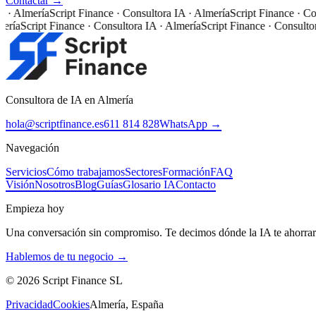
Contactar →
 Almería
Script Finance · Consultora IA · Almería
Script Finance · Consu
a
Script Finance · Consultora IA · Almería
Script Finance · Consultora I
Consultora de IA en Almería
hola@scriptfinance.es
611 814 828
WhatsApp →
Navegación
Servicios
Cómo trabajamos
Sectores
Formación
FAQ
Visión
Nosotros
Blog
Guías
Glosario IA
Contacto
Empieza hoy
Una conversación sin compromiso. Te decimos dónde la IA te ahorrar
Hablemos de tu negocio →
©
2026
Script Finance SL
Privacidad
Cookies
Almería, España