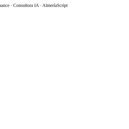
ce · Consultora IA · Almería
Script