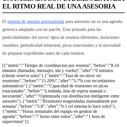
EL RITMO REAL DE UNA ASESORIA
El
sistema de agenda automatizada
para asesorias no es una agenda
generica adaptada con un parche. Esta pensado para las
particularidades del sector: tipos de reunion diferentes, duraciones
variables, periodicidad trimestral, picos estacionales y la necesidad
de preparar expedientes antes de cada reunion.
[{"metric":"Tiempo de coordinacion por reunion","before":"8-10
minutos (llamadas, mensajes, ida y vuelta)","after":"0 minutos
(cliente reserva solo)"},{"metric":"Tasa de no-show en
reuniones","before":"15-20%","after":"5-7% con recordatorios
automaticos"},{"metric":"Capacidad de reuniones en picos
estacionales","before":"Limitada, lista de espera manual o
inexistente","after":"Optimizada con distribucion inteligente entre
asesores"},{"metric":"Reuniones reagendadas manualmente por
semana","before":"5-8","after":"0-1 (el sistema lo hace solo)"},
{"metric":"Horas semanales del equipo en gestion de
agenda","before":"7 horas entre todos","after":"1 hora de
supervision"}]