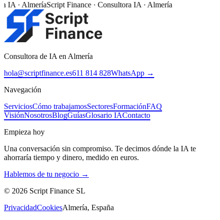
a IA · Almería
Script Finance · Consultora IA · Almería
Consultora de IA en Almería
hola@scriptfinance.es
611 814 828
WhatsApp →
Navegación
Servicios
Cómo trabajamos
Sectores
Formación
FAQ
Visión
Nosotros
Blog
Guías
Glosario IA
Contacto
Empieza hoy
Una conversación sin compromiso. Te decimos dónde la IA te
ahorraría tiempo y dinero, medido en euros.
Hablemos de tu negocio →
©
2026
Script Finance SL
Privacidad
Cookies
Almería, España