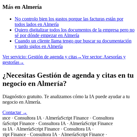
Más en
Almería
No controlo bien los gastos porque las facturas están por
todos lados en Almería
Quiero digitalizar todos los documentos de la empresa pero no
sé por dónde empezar en Almería
Cuando un cliente llama tengo que buscar su documentación
y tardo siglos en Almería
Ver servicio:
Gestión de agenda y citas
→
Ver sector:
Asesorías y
gestorías
→
¿Necesitas Gestión de agenda y citas en tu
negocio en Almería?
Diagnóstico gratuito. Te analizamos cómo la IA puede ayudar a tu
negocio en Almería.
Contactar →
ance · Consultora IA · Almería
Script Finance · Consultora
ría
Script Finance · Consultora IA · Almería
Script Finance
ora IA · Almería
Script Finance · Consultora IA ·
ript Finance · Consultora IA · Almería
Script Finance ·