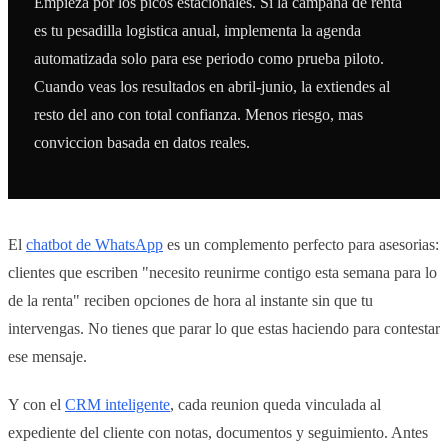
Empieza por los picos estacionales. Si la campana de renta
es tu pesadilla logistica anual, implementa la agenda
automatizada solo para ese periodo como prueba piloto.
Cuando veas los resultados en abril-junio, la extiendes al
resto del ano con total confianza. Menos riesgo, mas
conviccion basada en datos reales.
El
chatbot de WhatsApp
es un complemento perfecto para asesorias:
clientes que escriben "necesito reunirme contigo esta semana para lo
de la renta" reciben opciones de hora al instante sin que tu
intervengas. No tienes que parar lo que estas haciendo para contestar
ese mensaje.
Y con el
CRM inteligente
, cada reunion queda vinculada al
expediente del cliente con notas, documentos y seguimiento. Antes