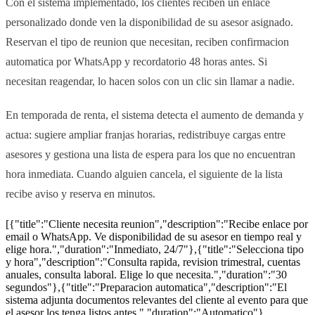
Con el sistema implementado, los clientes reciben un enlace
personalizado donde ven la disponibilidad de su asesor asignado.
Reservan el tipo de reunion que necesitan, reciben confirmacion
automatica por WhatsApp y recordatorio 48 horas antes. Si
necesitan reagendar, lo hacen solos con un clic sin llamar a nadie.
En temporada de renta, el sistema detecta el aumento de demanda y
actua: sugiere ampliar franjas horarias, redistribuye cargas entre
asesores y gestiona una lista de espera para los que no encuentran
hora inmediata. Cuando alguien cancela, el siguiente de la lista
recibe aviso y reserva en minutos.
[{"title":"Cliente necesita reunion","description":"Recibe enlace por
email o WhatsApp. Ve disponibilidad de su asesor en tiempo real y
elige hora.","duration":"Inmediato, 24/7"},{"title":"Selecciona tipo
y hora","description":"Consulta rapida, revision trimestral, cuentas
anuales, consulta laboral. Elige lo que necesita.","duration":"30
segundos"},{"title":"Preparacion automatica","description":"El
sistema adjunta documentos relevantes del cliente al evento para que
el asesor los tenga listos antes.","duration":"Automatico"},