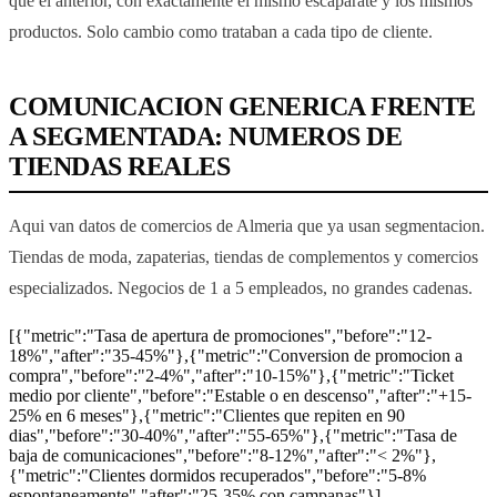
que el anterior, con exactamente el mismo escaparate y los mismos
productos. Solo cambio como trataban a cada tipo de cliente.
COMUNICACION GENERICA FRENTE
A SEGMENTADA: NUMEROS DE
TIENDAS REALES
Aqui van datos de comercios de Almeria que ya usan segmentacion.
Tiendas de moda, zapaterias, tiendas de complementos y comercios
especializados. Negocios de 1 a 5 empleados, no grandes cadenas.
[{"metric":"Tasa de apertura de promociones","before":"12-
18%","after":"35-45%"},{"metric":"Conversion de promocion a
compra","before":"2-4%","after":"10-15%"},{"metric":"Ticket
medio por cliente","before":"Estable o en descenso","after":"+15-
25% en 6 meses"},{"metric":"Clientes que repiten en 90
dias","before":"30-40%","after":"55-65%"},{"metric":"Tasa de
baja de comunicaciones","before":"8-12%","after":"< 2%"},
{"metric":"Clientes dormidos recuperados","before":"5-8%
espontaneamente","after":"25-35% con campanas"}]