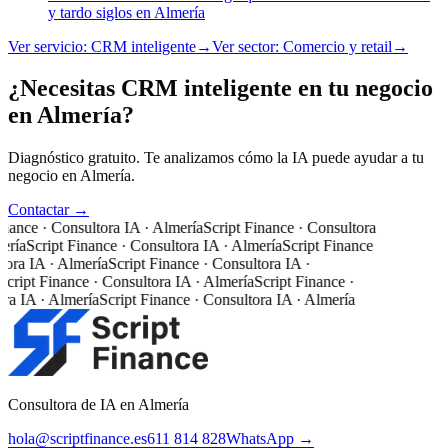
y tardo siglos en Almería
Ver servicio:
CRM inteligente
→
Ver sector:
Comercio y retail
→
¿Necesitas CRM inteligente en tu negocio
en Almería?
Diagnóstico gratuito. Te analizamos cómo la IA puede ayudar a tu
negocio en Almería.
Contactar →
nance · Consultora IA · Almería
Script Finance · Consultora
ería
Script Finance · Consultora IA · Almería
Script Finance
ora IA · Almería
Script Finance · Consultora IA ·
cript Finance · Consultora IA · Almería
Script Finance ·
ra IA · Almería
Script Finance · Consultora IA · Almería
Consultora de IA en Almería
hola@scriptfinance.es
611 814 828
WhatsApp →