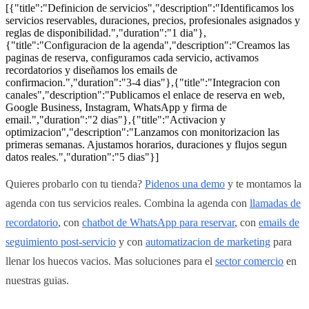
[{"title":"Definicion de servicios","description":"Identificamos los
servicios reservables, duraciones, precios, profesionales asignados y
reglas de disponibilidad.","duration":"1 dia"},
{"title":"Configuracion de la agenda","description":"Creamos las
paginas de reserva, configuramos cada servicio, activamos
recordatorios y diseñamos los emails de
confirmacion.","duration":"3-4 dias"},{"title":"Integracion con
canales","description":"Publicamos el enlace de reserva en web,
Google Business, Instagram, WhatsApp y firma de
email.","duration":"2 dias"},{"title":"Activacion y
optimizacion","description":"Lanzamos con monitorizacion las
primeras semanas. Ajustamos horarios, duraciones y flujos segun
datos reales.","duration":"5 dias"}]
Quieres probarlo con tu tienda?
Pidenos una demo
y te montamos la
agenda con tus servicios reales. Combina la agenda con
llamadas de
recordatorio
, con
chatbot de WhatsApp para reservar
, con
emails de
seguimiento post-servicio
y con
automatizacion de marketing
para
llenar los huecos vacios. Mas soluciones para el
sector comercio
en
nuestras guias.