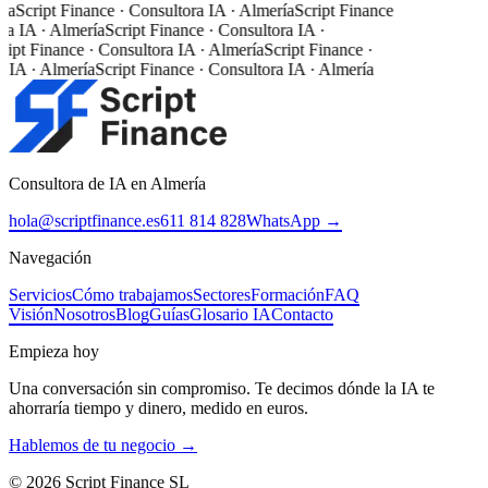
ía
Script Finance · Consultora IA · Almería
Script Finance
a IA · Almería
Script Finance · Consultora IA ·
ipt Finance · Consultora IA · Almería
Script Finance ·
 IA · Almería
Script Finance · Consultora IA · Almería
Consultora de IA en Almería
hola@scriptfinance.es
611 814 828
WhatsApp →
Navegación
Servicios
Cómo trabajamos
Sectores
Formación
FAQ
Visión
Nosotros
Blog
Guías
Glosario IA
Contacto
Empieza hoy
Una conversación sin compromiso. Te decimos dónde la IA te
ahorraría tiempo y dinero, medido en euros.
Hablemos de tu negocio →
©
2026
Script Finance SL