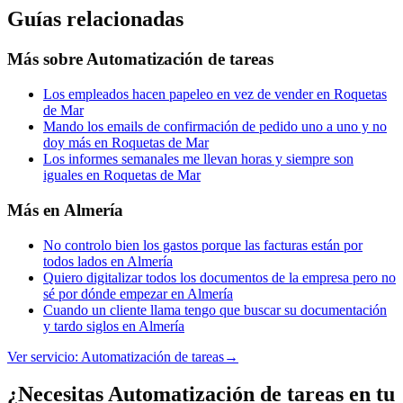
Guías relacionadas
Más sobre
Automatización de tareas
Los empleados hacen papeleo en vez de vender en Roquetas
de Mar
Mando los emails de confirmación de pedido uno a uno y no
doy más en Roquetas de Mar
Los informes semanales me llevan horas y siempre son
iguales en Roquetas de Mar
Más en
Almería
No controlo bien los gastos porque las facturas están por
todos lados en Almería
Quiero digitalizar todos los documentos de la empresa pero no
sé por dónde empezar en Almería
Cuando un cliente llama tengo que buscar su documentación
y tardo siglos en Almería
Ver servicio:
Automatización de tareas
→
¿Necesitas Automatización de tareas en tu