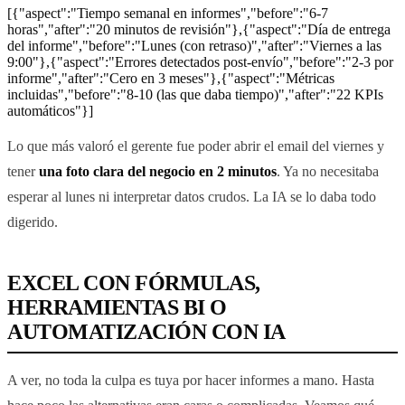
[{"aspect":"Tiempo semanal en informes","before":"6-7
horas","after":"20 minutos de revisión"},{"aspect":"Día de entrega
del informe","before":"Lunes (con retraso)","after":"Viernes a las
9:00"},{"aspect":"Errores detectados post-envío","before":"2-3 por
informe","after":"Cero en 3 meses"},{"aspect":"Métricas
incluidas","before":"8-10 (las que daba tiempo)","after":"22 KPIs
automáticos"}]
Lo que más valoró el gerente fue poder abrir el email del viernes y
tener
una foto clara del negocio en 2 minutos
. Ya no necesitaba
esperar al lunes ni interpretar datos crudos. La IA se lo daba todo
digerido.
EXCEL CON FÓRMULAS,
HERRAMIENTAS BI O
AUTOMATIZACIÓN CON IA
A ver, no toda la culpa es tuya por hacer informes a mano. Hasta