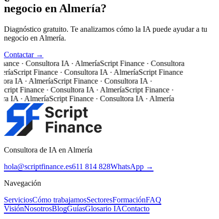
negocio en Almería?
Diagnóstico gratuito. Te analizamos cómo la IA puede ayudar a tu
negocio en Almería.
Contactar →
inance · Consultora IA · Almería
Script Finance · Consultora
ería
Script Finance · Consultora IA · Almería
Script Finance
tora IA · Almería
Script Finance · Consultora IA ·
Script Finance · Consultora IA · Almería
Script Finance ·
ra IA · Almería
Script Finance · Consultora IA · Almería
Consultora de IA en Almería
hola@scriptfinance.es
611 814 828
WhatsApp →
Navegación
Servicios
Cómo trabajamos
Sectores
Formación
FAQ
Visión
Nosotros
Blog
Guías
Glosario IA
Contacto