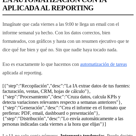
APLICADA AL REPORTING
Imagínate que cada viernes a las 9:00 te llega un email con el
informe semanal ya hecho. Con los datos correctos, bien
formateados, con gráficos y hasta con un resumen ejecutivo que te
dice qué fue bien y qué no. Sin que nadie haya tocado nada.
Eso es exactamente lo que hacemos con
automatización de tareas
aplicada al reporting.
[{"step":"Recopilación","desc":"La IA extrae datos de tus fuentes:
facturación, ventas, CRM, hojas de cálculo"},
{"step":"Procesamiento","desc":"Cruza datos, calcula KPIs y
detecta variaciones relevantes respecto a semanas anteriores"},
{"step":"Generación","desc":"Crea el informe en el formato que
prefieras: PDF, email, dashboard o presentación"},
{"step":"Distribución","desc":"Lo envía automáticamente a las
personas indicadas cada viernes a la hora que elijas"}]
La IA no solo copia números.
Interpreta tendencias
. Puede decirte