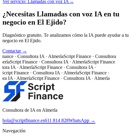
Ver servicio:
Llamadas con voz IA
→
¿Necesitas Llamadas con voz IA en tu
negocio en El Ejido?
Diagnóstico gratuito. Te analizamos cómo la IA puede ayudar a tu
negocio en El Ejido.
Contactar →
Finance · Consultora IA · Almería
Script Finance · Consultora
mería
Script Finance · Consultora IA · Almería
Script Finance
ltora IA · Almería
Script Finance · Consultora IA ·
a
Script Finance · Consultora IA · Almería
Script Finance ·
ora IA · Almería
Script Finance · Consultora IA · Almería
Consultora de IA en Almería
hola@scriptfinance.es
611 814 828
WhatsApp →
Navegación