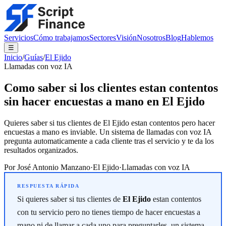
Servicios
Cómo trabajamos
Sectores
Visión
Nosotros
Blog
Hablemos
☰
Inicio
/
Guías
/
El Ejido
Llamadas con voz IA
Como saber si los clientes estan contentos
sin hacer encuestas a mano en El Ejido
Quieres saber si tus clientes de El Ejido estan contentos pero hacer
encuestas a mano es inviable. Un sistema de llamadas con voz IA
pregunta automaticamente a cada cliente tras el servicio y te da los
resultados organizados.
Por
José Antonio Manzano
·
El Ejido
·
Llamadas con voz IA
Si quieres saber si tus clientes de
El Ejido
estan contentos
con tu servicio pero no tienes tiempo de hacer encuestas a
mano ni de llamar a cada uno para preguntarles, un sistema