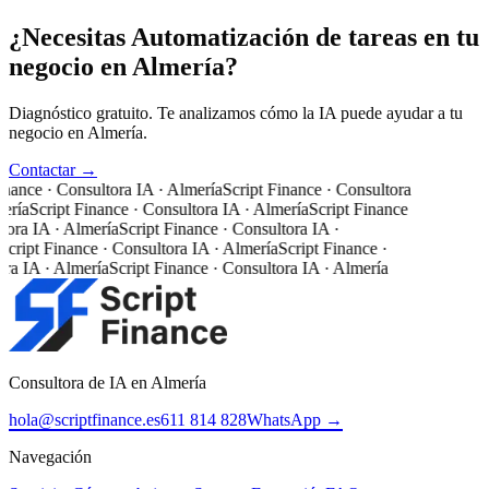
¿Necesitas Automatización de tareas en tu
negocio en Almería?
Diagnóstico gratuito. Te analizamos cómo la IA puede ayudar a tu
negocio en Almería.
Contactar →
nance · Consultora IA · Almería
Script Finance · Consultora
ería
Script Finance · Consultora IA · Almería
Script Finance
tora IA · Almería
Script Finance · Consultora IA ·
cript Finance · Consultora IA · Almería
Script Finance ·
ra IA · Almería
Script Finance · Consultora IA · Almería
Consultora de IA en Almería
hola@scriptfinance.es
611 814 828
WhatsApp →
Navegación