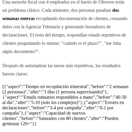
Una asesoría fiscal con 4 empleados en el barrio de Oliveros tenía
un problema clásico. Cada trimestre, dos personas pasaban
dos
semanas enteras
recopilando documentación de clientes, cruzando
datos con la Agencia Tributaria y generando borradores de
declaraciones. El resto del tiempo, respondían emails repetitivos de
clientes preguntando lo mismo: "cuándo es el plazo?", "me falta
algún documento?".
Después de automatizar las tareas más repetitivas, los resultados
fueron claros:
[{"aspect":"Tiempo en recopilación trimestral","before":"2 semanas
(2 personas)","after":"3 días (1 persona supervisando)"},
{"aspect":"Emails rutinarios respondidos a mano","before":"40-50
al día","after":"5-10 (solo los complejos)"},{"aspect":"Errores en
declaraciones","before":"3-4 por campaña","after":"0-1 por
campaña"},{"aspect":"Capacidad de nuevos
clientes","before":"Saturados con 80 clientes","after":"Pueden
gestionar 120+"}]