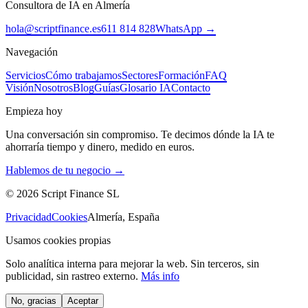
Consultora de IA en Almería
hola@scriptfinance.es
611 814 828
WhatsApp →
Navegación
Servicios
Cómo trabajamos
Sectores
Formación
FAQ
Visión
Nosotros
Blog
Guías
Glosario IA
Contacto
Empieza hoy
Una conversación sin compromiso. Te decimos dónde la IA te
ahorraría tiempo y dinero, medido en euros.
Hablemos de tu negocio →
©
2026
Script Finance SL
Privacidad
Cookies
Almería, España
Usamos cookies propias
Solo analítica interna para mejorar la web. Sin terceros, sin
publicidad, sin rastreo externo.
Más info
No, gracias
Aceptar