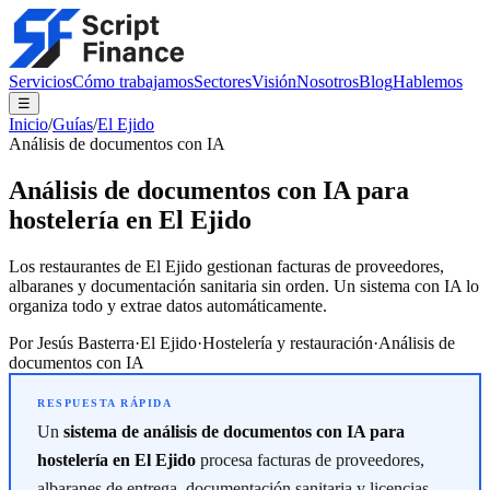
Servicios
Cómo trabajamos
Sectores
Visión
Nosotros
Blog
Hablemos
☰
Inicio
/
Guías
/
El Ejido
Análisis de documentos con IA
Análisis de documentos con IA para
hostelería en El Ejido
Los restaurantes de El Ejido gestionan facturas de proveedores,
albaranes y documentación sanitaria sin orden. Un sistema con IA lo
organiza todo y extrae datos automáticamente.
Por
Jesús Basterra
·
El Ejido
·
Hostelería y restauración
·
Análisis de
documentos con IA
Un
sistema de análisis de documentos con IA para
hostelería en El Ejido
procesa facturas de proveedores,
albaranes de entrega, documentación sanitaria y licencias