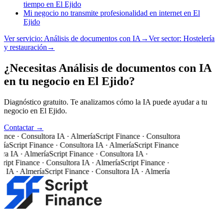
tiempo en El Ejido
Mi negocio no transmite profesionalidad en internet en El
Ejido
Ver servicio:
Análisis de documentos con IA
→
Ver sector:
Hostelería
y restauración
→
¿Necesitas Análisis de documentos con IA
en tu negocio en El Ejido?
Diagnóstico gratuito. Te analizamos cómo la IA puede ayudar a tu
negocio en El Ejido.
Contactar →
nance · Consultora IA · Almería
Script Finance · Consultora
ría
Script Finance · Consultora IA · Almería
Script Finance
ora IA · Almería
Script Finance · Consultora IA ·
ript Finance · Consultora IA · Almería
Script Finance ·
a IA · Almería
Script Finance · Consultora IA · Almería