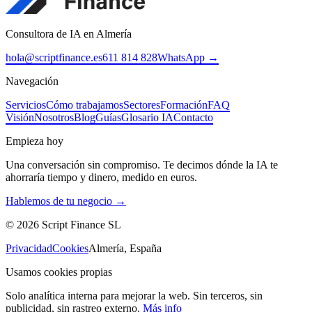
Consultora de IA en Almería
hola@scriptfinance.es
611 814 828
WhatsApp →
Navegación
Servicios
Cómo trabajamos
Sectores
Formación
FAQ
Visión
Nosotros
Blog
Guías
Glosario IA
Contacto
Empieza hoy
Una conversación sin compromiso. Te decimos dónde la IA te
ahorraría tiempo y dinero, medido en euros.
Hablemos de tu negocio →
©
2026
Script Finance SL
Privacidad
Cookies
Almería, España
Usamos cookies propias
Solo analítica interna para mejorar la web. Sin terceros, sin
publicidad, sin rastreo externo.
Más info