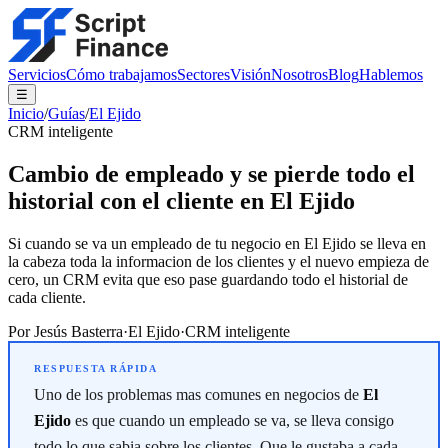
Servicios
Cómo trabajamos
Sectores
Visión
Nosotros
Blog
Hablemos
☰
Inicio
/
Guías
/
El Ejido
CRM inteligente
Cambio de empleado y se pierde todo el
historial con el cliente en El Ejido
Si cuando se va un empleado de tu negocio en El Ejido se lleva en
la cabeza toda la informacion de los clientes y el nuevo empieza de
cero, un CRM evita que eso pase guardando todo el historial de
cada cliente.
Por
Jesús Basterra
·
El Ejido
·
CRM inteligente
Uno de los problemas mas comunes en negocios de
El
Ejido
es que cuando un empleado se va, se lleva consigo
todo lo que sabia sobre los clientes. Que le gustaba a cada