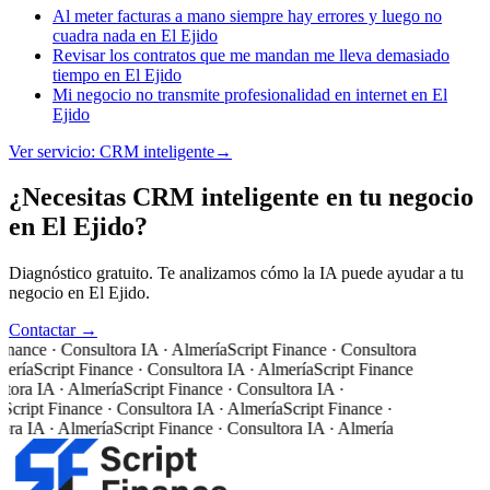
Al meter facturas a mano siempre hay errores y luego no
cuadra nada en El Ejido
Revisar los contratos que me mandan me lleva demasiado
tiempo en El Ejido
Mi negocio no transmite profesionalidad en internet en El
Ejido
Ver servicio:
CRM inteligente
→
¿Necesitas CRM inteligente en tu negocio
en El Ejido?
Diagnóstico gratuito. Te analizamos cómo la IA puede ayudar a tu
negocio en El Ejido.
Contactar →
inance · Consultora IA · Almería
Script Finance · Consultora
mería
Script Finance · Consultora IA · Almería
Script Finance
tora IA · Almería
Script Finance · Consultora IA ·
Script Finance · Consultora IA · Almería
Script Finance ·
ora IA · Almería
Script Finance · Consultora IA · Almería