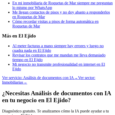
En mi inmobiliaria de Roquetas de Mar siempre me preguntan
lo mismo por WhatsApp
Me llegan contactos de pisos y no doy abasto a responderlos
en Roquetas de Mar
Cómo recordar visitas a pisos de forma automática en
Roquetas de Mar
Más en
El Ejido
Al meter facturas a mano siempre hay errores y luego no
cuadra nada en El Ejido
Revisar los contratos que me mandan me lleva demasiado
tiempo en El Ejido
Mi negocio no transmite profesionalidad en internet en El
Ejido
Ver servicio:
Análisis de documentos con IA
→
Ver sector:
Inmobiliarias
→
¿Necesitas Análisis de documentos con IA
en tu negocio en El Ejido?
Diagnóstico gratuito. Te analizamos cómo la IA puede ayudar a tu