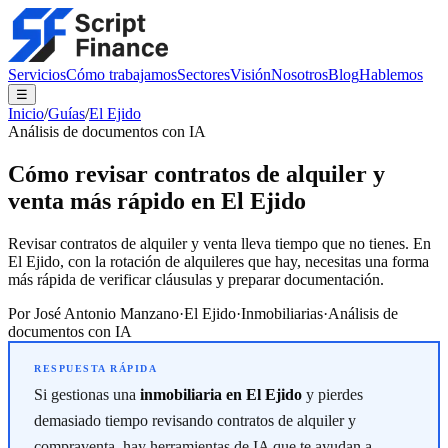
Servicios
Cómo trabajamos
Sectores
Visión
Nosotros
Blog
Hablemos
☰
Inicio
/
Guías
/
El Ejido
Análisis de documentos con IA
Cómo revisar contratos de alquiler y
venta más rápido en El Ejido
Revisar contratos de alquiler y venta lleva tiempo que no tienes. En
El Ejido, con la rotación de alquileres que hay, necesitas una forma
más rápida de verificar cláusulas y preparar documentación.
Por
José Antonio Manzano
·
El Ejido
·
Inmobiliarias
·
Análisis de
documentos con IA
Si gestionas una
inmobiliaria en El Ejido
y pierdes
demasiado tiempo revisando contratos de alquiler y
compraventa, hay herramientas de IA que te ayudan a