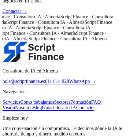
negocio en El Ejido.
Contactar →
nance · Consultora IA · Almería
Script Finance · Consultora
ría
Script Finance · Consultora IA · Almería
Script Finance
ora IA · Almería
Script Finance · Consultora IA ·
cript Finance · Consultora IA · Almería
Script Finance ·
a IA · Almería
Script Finance · Consultora IA · Almería
Consultora de IA en Almería
hola@scriptfinance.es
611 814 828
WhatsApp →
Navegación
Servicios
Cómo trabajamos
Sectores
Formación
FAQ
Visión
Nosotros
Blog
Guías
Glosario IA
Contacto
Empieza hoy
Una conversación sin compromiso. Te decimos dónde la IA te
ahorraría tiempo y dinero, medido en euros.