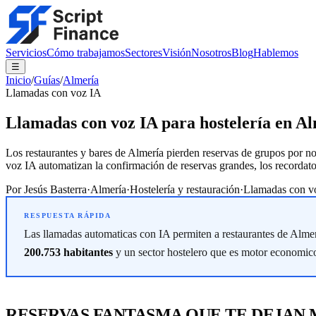
Servicios
Cómo trabajamos
Sectores
Visión
Nosotros
Blog
Hablemos
☰
Inicio
/
Guías
/
Almería
Llamadas con voz IA
Llamadas con voz IA para hostelería en A
Los restaurantes y bares de Almería pierden reservas de grupos por n
voz IA automatizan la confirmación de reservas grandes, los recordator
Por
Jesús Basterra
·
Almería
·
Hostelería y restauración
·
Llamadas con v
Las llamadas automaticas con IA permiten a restaurantes de Almeri
200.753 habitantes
y un sector hostelero que es motor economico
RESERVAS FANTASMA QUE TE DEJAN 