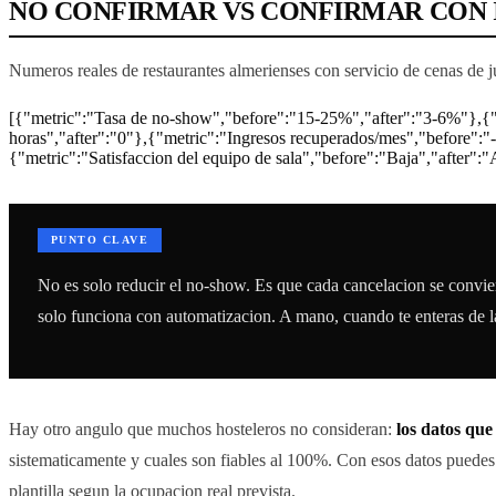
NO CONFIRMAR VS CONFIRMAR CON IA
Numeros reales de restaurantes almerienses con servicio de cenas de 
[{"metric":"Tasa de no-show","before":"15-25%","after":"3-6%"},{"m
horas","after":"0"},{"metric":"Ingresos recuperados/mes","before":
{"metric":"Satisfaccion del equipo de sala","before":"Baja","after":"
PUNTO CLAVE
No es solo reducir el no-show. Es que cada cancelacion se convie
solo funciona con automatizacion. A mano, cuando te enteras de l
Hay otro angulo que muchos hosteleros no consideran:
los datos que
sistematicamente y cuales son fiables al 100%. Con esos datos puedes t
plantilla segun la ocupacion real prevista.