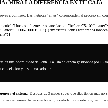
: MIRA LA DIFERENCIA EN TU CAJA
jueves a domingo. Las metricas "antes" corresponden al proceso sin con
etric":"Huecos cubiertos tras cancelacion","before":"5-10%","after"
"-","after":"3.000-8.000 EUR"},{"metric":"Clientes rechazados innece
Alta"}]
rte en una oportunidad de venta. La lista de espera gestionada por IA
a cancelacion ya es demasiado tarde.
 genera el sistema
. Despues de 3 meses sabes que dias tienen mas no-sh
omar decisiones: hacer overbooking controlado los sabados, pedir tarjeta