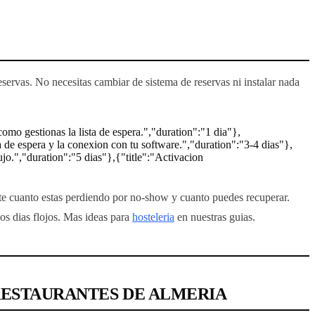
servas. No necesitas cambiar de sistema de reservas ni instalar nada
como gestionas la lista de espera.","duration":"1 dia"},
a de espera y la conexion con tu software.","duration":"3-4 dias"},
ujo.","duration":"5 dias"},{"title":"Activacion
te cuanto estas perdiendo por no-show y cuanto puedes recuperar.
los dias flojos. Mas ideas para
hosteleria
en nuestras guias.
RESTAURANTES DE ALMERIA