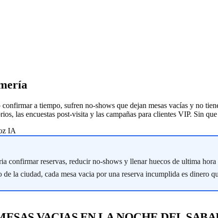
lmería
o confirmar a tiempo, sufren no-shows que dejan mesas vacías y no tiene
ios, las encuestas post-visita y las campañas para clientes VIP. Sin que
oz IA
a confirmar reservas, reducir no-shows y llenar huecos de ultima hora s
 de la ciudad, cada mesa vacia por una reserva incumplida es dinero qu
MESAS VACIAS EN LA NOCHE DEL SAB