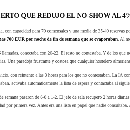
UERTO QUE REDUJO EL NO-SHOW AL 4
ia, con capacidad para 70 comensales y una media de 35-40 reservas po
as 700 EUR por noche de fin de semana que se evaporaban
. Al m
35 llamadas, conectaba con 20-22. El resto no contestaba. Y de los que n
as. Una paradoja frustrante y costosa que cualquier hostelero almerien
vicio, con reintento a las 3 horas para los que no contestaban. La IA c
laban, activaba automaticamente la lista de espera y contactaba al sigu
semana pasaron de 6-8 a 1-2. El jefe de sala recupero 2 horas diarias q
erdad por primera vez. Antes era una lista en papel que nadie consultaba